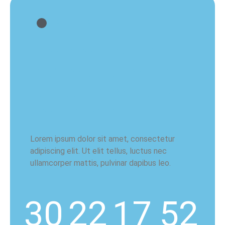
BetCourse
We are having
some problems
on our site but will
be back soon!
Lorem ipsum dolor sit amet, consectetur
adipiscing elit. Ut elit tellus, luctus nec
ullamcorper mattis, pulvinar dapibus leo.
30
22
17
52