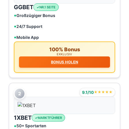
GGBET
NR.1 SEITE
Großzügiger Bonus
24/7 Support
Mobile App
100% Bonus
EXKLUSIV
BONUS HOLEN
9.1/10
★★★★★
2
1XBET
MARKTFÜHRER
50+ Sportarten