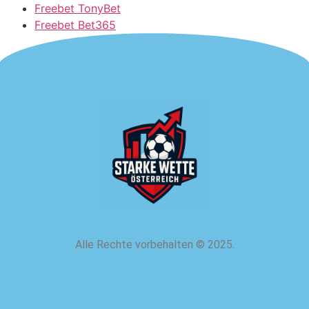
Freebet TonyBet
Freebet Bet365
Alle Rechte vorbehalten
©
2025.