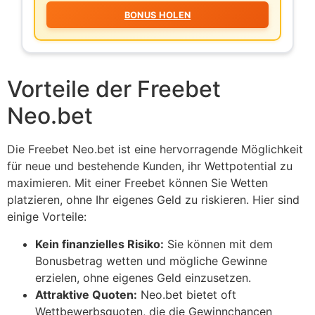
BONUS HOLEN
Vorteile der Freebet
Neo.bet
Die Freebet Neo.bet ist eine hervorragende Möglichkeit
für neue und bestehende Kunden, ihr Wettpotential zu
maximieren. Mit einer Freebet können Sie Wetten
platzieren, ohne Ihr eigenes Geld zu riskieren. Hier sind
einige Vorteile:
Kein finanzielles Risiko:
Sie können mit dem
Bonusbetrag wetten und mögliche Gewinne
erzielen, ohne eigenes Geld einzusetzen.
Attraktive Quoten:
Neo.bet bietet oft
Wettbewerbsquoten, die die Gewinnchancen