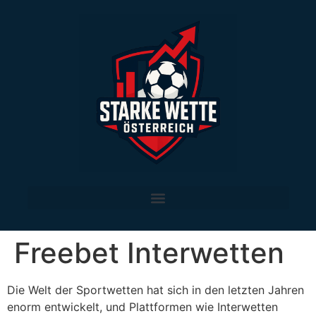
Freebet Interwetten
Die Welt der Sportwetten hat sich in den letzten Jahren
enorm entwickelt, und Plattformen wie Interwetten