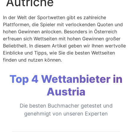
Autriche
In der Welt der Sportwetten gibt es zahlreiche
Plattformen, die Spieler mit verlockenden Quoten und
hohen Gewinnen anlocken. Besonders in Österreich
erfreuen sich Wettseiten mit hohen Gewinnen großer
Beliebtheit. In diesem Artikel geben wir Ihnen wertvolle
Einblicke und Tipps, wie Sie die besten Wettseiten
finden und nutzen können.
Top 4 Wettanbieter in
Austria
Die besten Buchmacher getestet und
genehmigt von unseren Experten