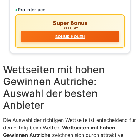
Pro Interface
Super Bonus
EXKLUSIV
BONUS HOLEN
Wettseiten mit hohen
Gewinnen Autriche:
Auswahl der besten
Anbieter
Die Auswahl der richtigen Wettseite ist entscheidend für
den Erfolg beim Wetten.
Wettseiten mit hohen
Gewinnen Autriche
zeichnen sich durch attraktive