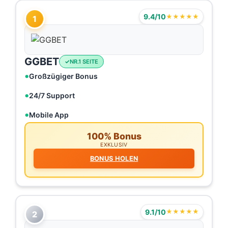
9.4/10
★★★★★
1
GGBET
NR.1 SEITE
Großzügiger Bonus
24/7 Support
Mobile App
100% Bonus
EXKLUSIV
BONUS HOLEN
9.1/10
★★★★★
2