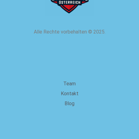
Alle Rechte vorbehalten
©
2025.
über uns
Team
Kontakt
Blog
Rechtliches