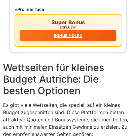
Pro Interface
Super Bonus
EXKLUSIV
BONUS HOLEN
Wettseiten für kleines
Budget Autriche: Die
besten Optionen
Es gibt viele Wettseiten, die speziell auf ein kleines
Budget zugeschnitten sind. Diese Plattformen bieten
attraktive Quoten und Bonussysteme, die Ihnen helfen,
auch mit minimalen Einsätzen Gewinne zu erzielen. Zu
den empfehlenswerten Seiten gehören: