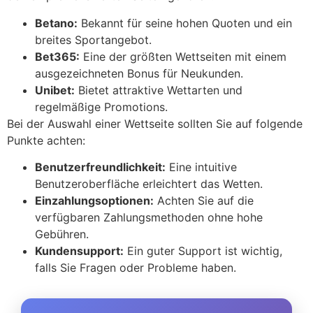
Betano:
Bekannt für seine hohen Quoten und ein
breites Sportangebot.
Bet365:
Eine der größten Wettseiten mit einem
ausgezeichneten Bonus für Neukunden.
Unibet:
Bietet attraktive Wettarten und
regelmäßige Promotions.
Bei der Auswahl einer Wettseite sollten Sie auf folgende
Punkte achten:
Benutzerfreundlichkeit:
Eine intuitive
Benutzeroberfläche erleichtert das Wetten.
Einzahlungsoptionen:
Achten Sie auf die
verfügbaren Zahlungsmethoden ohne hohe
Gebühren.
Kundensupport:
Ein guter Support ist wichtig,
falls Sie Fragen oder Probleme haben.