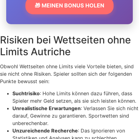
🎁 MEINEN BONUS HOLEN
Risiken bei Wettseiten ohne
Limits Autriche
Obwohl Wettseiten ohne Limits viele Vorteile bieten, sind
sie nicht ohne Risiken. Spieler sollten sich der folgenden
Punkte bewusst sein:
Suchtrisiko
: Hohe Limits können dazu führen, dass
Spieler mehr Geld setzen, als sie sich leisten können.
Unrealistische Erwartungen
: Verlassen Sie sich nicht
darauf, Gewinne zu garantieren. Sportwetten sind
unberechenbar.
Unzureichende Recherche
: Das Ignorieren von
Statistiken und Analysen kann zu schlechten