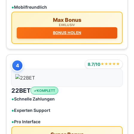
Mobilfreundlich
Max Bonus
EXKLUSIV
BONUS HOLEN
8.7/10
★★★★★
4
22BET
KOMPLETT
Schnelle Zahlungen
Experten Support
Pro Interface