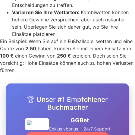
Entscheidungen zu treffen.
Variieren Sie Ihre Wettarten
: Kombiwetten können
höhere Gewinne versprechen, aber auch riskanter
sein. Überlegen Sie sich daher gut, wo Sie Ihre
Einsätze platzieren.
Ein Beispiel: Wenn Sie auf ein Fußballspiel wetten und eine
Quote von
2,50
haben, können Sie mit einem Einsatz von
100 €
einen Gewinn von
250 €
erzielen. Doch seien Sie
vorsichtig: Hohe Einsätze können auch zu hohen Verlusten
führen.
🏆 Unser #1 Empfohlener
Buchmacher
GGBet
Exklusivbonus + 24/7 Support