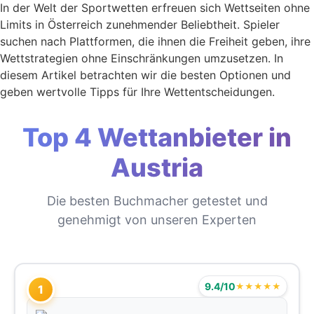
In der Welt der Sportwetten erfreuen sich Wettseiten ohne
Limits in Österreich zunehmender Beliebtheit. Spieler
suchen nach Plattformen, die ihnen die Freiheit geben, ihre
Wettstrategien ohne Einschränkungen umzusetzen. In
diesem Artikel betrachten wir die besten Optionen und
geben wertvolle Tipps für Ihre Wettentscheidungen.
Top 4 Wettanbieter in
Austria
Die besten Buchmacher getestet und
genehmigt von unseren Experten
9.4/10
★★★★★
1