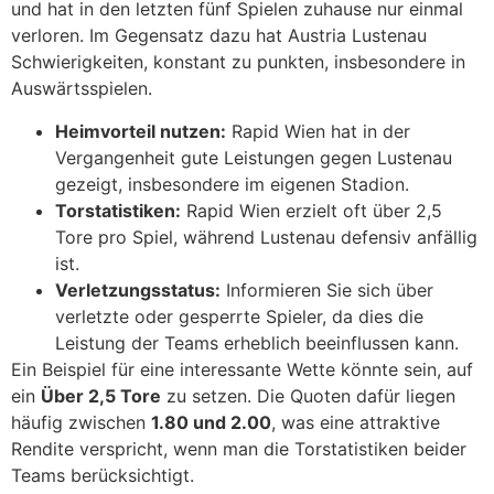
und hat in den letzten fünf Spielen zuhause nur einmal
verloren. Im Gegensatz dazu hat Austria Lustenau
Schwierigkeiten, konstant zu punkten, insbesondere in
Auswärtsspielen.
Heimvorteil nutzen:
Rapid Wien hat in der
Vergangenheit gute Leistungen gegen Lustenau
gezeigt, insbesondere im eigenen Stadion.
Torstatistiken:
Rapid Wien erzielt oft über 2,5
Tore pro Spiel, während Lustenau defensiv anfällig
ist.
Verletzungsstatus:
Informieren Sie sich über
verletzte oder gesperrte Spieler, da dies die
Leistung der Teams erheblich beeinflussen kann.
Ein Beispiel für eine interessante Wette könnte sein, auf
ein
Über 2,5 Tore
zu setzen. Die Quoten dafür liegen
häufig zwischen
1.80 und 2.00
, was eine attraktive
Rendite verspricht, wenn man die Torstatistiken beider
Teams berücksichtigt.