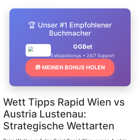
🏆 Unser #1 Empfohlener
Buchmacher
GGBet
Exklusivbonus + 24/7 Support
🎁 MEINEN BONUS HOLEN
Wett Tipps Rapid Wien vs
Austria Lustenau:
Strategische Wettarten