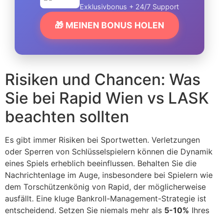
Exklusivbonus + 24/7 Support
🎁 MEINEN BONUS HOLEN
Risiken und Chancen: Was
Sie bei Rapid Wien vs LASK
beachten sollten
Es gibt immer Risiken bei Sportwetten. Verletzungen
oder Sperren von Schlüsselspielern können die Dynamik
eines Spiels erheblich beeinflussen. Behalten Sie die
Nachrichtenlage im Auge, insbesondere bei Spielern wie
dem Torschützenkönig von Rapid, der möglicherweise
ausfällt. Eine kluge Bankroll-Management-Strategie ist
entscheidend. Setzen Sie niemals mehr als
5-10%
Ihres