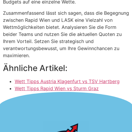
Budgets auf eine einzelne Wette.
Zusammenfassend lässt sich sagen, dass die Begegnung
zwischen Rapid Wien und LASK eine Vielzahl von
Wettmöglichkeiten bietet. Analysieren Sie die Form
beider Teams und nutzen Sie die aktuellen Quoten zu
Ihrem Vorteil. Setzen Sie strategisch und
verantwortungsbewusst, um Ihre Gewinnchancen zu
maximieren.
Ähnliche Artikel:
Wett Tipps Austria Klagenfurt vs TSV Hartberg
Wett Tipps Rapid Wien vs Sturm Graz