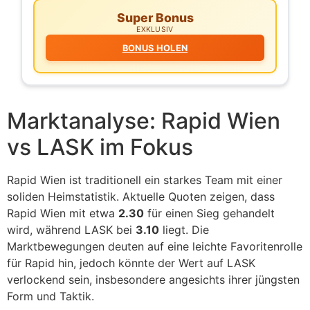
Super Bonus
EXKLUSIV
BONUS HOLEN
Marktanalyse: Rapid Wien
vs LASK im Fokus
Rapid Wien ist traditionell ein starkes Team mit einer
soliden Heimstatistik. Aktuelle Quoten zeigen, dass
Rapid Wien mit etwa
2.30
für einen Sieg gehandelt
wird, während LASK bei
3.10
liegt. Die
Marktbewegungen deuten auf eine leichte Favoritenrolle
für Rapid hin, jedoch könnte der Wert auf LASK
verlockend sein, insbesondere angesichts ihrer jüngsten
Form und Taktik.