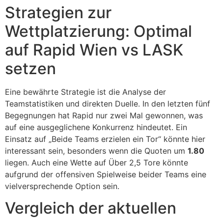
Strategien zur
Wettplatzierung: Optimal
auf Rapid Wien vs LASK
setzen
Eine bewährte Strategie ist die Analyse der
Teamstatistiken und direkten Duelle. In den letzten fünf
Begegnungen hat Rapid nur zwei Mal gewonnen, was
auf eine ausgeglichene Konkurrenz hindeutet. Ein
Einsatz auf „Beide Teams erzielen ein Tor“ könnte hier
interessant sein, besonders wenn die Quoten um
1.80
liegen. Auch eine Wette auf Über 2,5 Tore könnte
aufgrund der offensiven Spielweise beider Teams eine
vielversprechende Option sein.
Vergleich der aktuellen