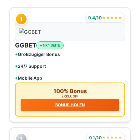
9.4/10
★★★★★
1
GGBET
NR.1 SEITE
Großzügiger Bonus
24/7 Support
Mobile App
100% Bonus
EXKLUSIV
BONUS HOLEN
9.1/10
★★★★★
2