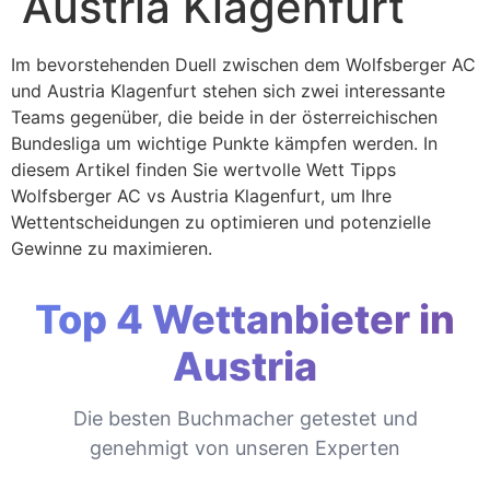
Austria Klagenfurt
Im bevorstehenden Duell zwischen dem Wolfsberger AC
und Austria Klagenfurt stehen sich zwei interessante
Teams gegenüber, die beide in der österreichischen
Bundesliga um wichtige Punkte kämpfen werden. In
diesem Artikel finden Sie wertvolle Wett Tipps
Wolfsberger AC vs Austria Klagenfurt, um Ihre
Wettentscheidungen zu optimieren und potenzielle
Gewinne zu maximieren.
Top 4 Wettanbieter in
Austria
Die besten Buchmacher getestet und
genehmigt von unseren Experten