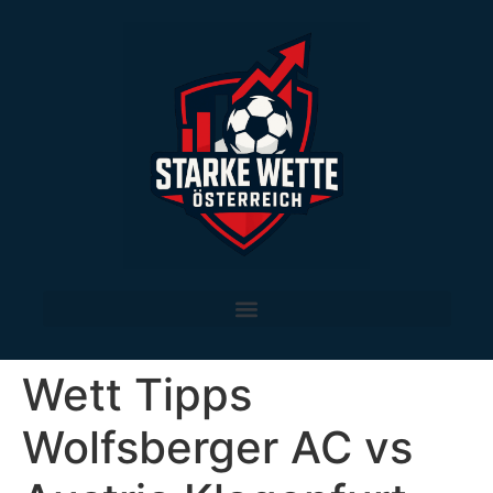
Wett Tipps
Wolfsberger AC vs