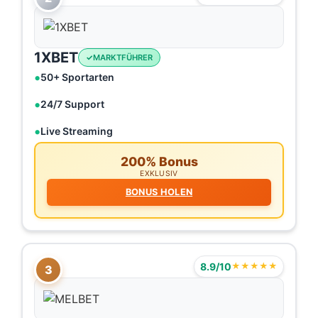
1XBET
MARKTFÜHRER
50+ Sportarten
24/7 Support
Live Streaming
200% Bonus
EXKLUSIV
BONUS HOLEN
8.9/10
★★★★★
3