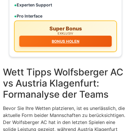
Experten Support
Pro Interface
Super Bonus
EXKLUSIV
BONUS HOLEN
Wett Tipps Wolfsberger AC
vs Austria Klagenfurt:
Formanalyse der Teams
Bevor Sie Ihre Wetten platzieren, ist es unerlässlich, die
aktuelle Form beider Mannschaften zu berücksichtigen.
Der Wolfsberger AC hat in den letzten Spielen eine
solide Leistung gezeigt, während Austria Klagenfurt