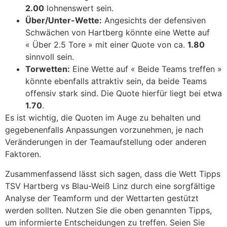
2.00
lohnenswert sein.
Über/Unter-Wette:
Angesichts der defensiven
Schwächen von Hartberg könnte eine Wette auf
« Über 2.5 Tore » mit einer Quote von ca.
1.80
sinnvoll sein.
Torwetten:
Eine Wette auf « Beide Teams treffen »
könnte ebenfalls attraktiv sein, da beide Teams
offensiv stark sind. Die Quote hierfür liegt bei etwa
1.70
.
Es ist wichtig, die Quoten im Auge zu behalten und
gegebenenfalls Anpassungen vorzunehmen, je nach
Veränderungen in der Teamaufstellung oder anderen
Faktoren.
Zusammenfassend lässt sich sagen, dass die Wett Tipps
TSV Hartberg vs Blau-Weiß Linz durch eine sorgfältige
Analyse der Teamform und der Wettarten gestützt
werden sollten. Nutzen Sie die oben genannten Tipps,
um informierte Entscheidungen zu treffen. Seien Sie