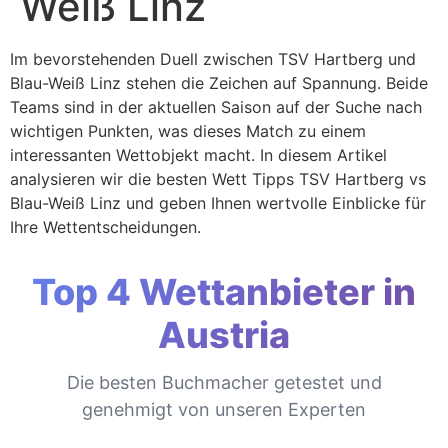
Weiß Linz
Im bevorstehenden Duell zwischen TSV Hartberg und
Blau-Weiß Linz stehen die Zeichen auf Spannung. Beide
Teams sind in der aktuellen Saison auf der Suche nach
wichtigen Punkten, was dieses Match zu einem
interessanten Wettobjekt macht. In diesem Artikel
analysieren wir die besten Wett Tipps TSV Hartberg vs
Blau-Weiß Linz und geben Ihnen wertvolle Einblicke für
Ihre Wettentscheidungen.
Top 4 Wettanbieter in
Austria
Die besten Buchmacher getestet und
genehmigt von unseren Experten