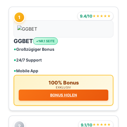
9.4/10
★★★★★
1
GGBET
NR.1 SEITE
Großzügiger Bonus
24/7 Support
Mobile App
100% Bonus
EXKLUSIV
BONUS HOLEN
9.1/10
★★★★★
2