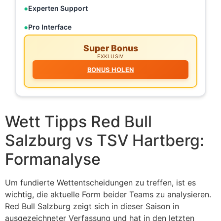
Experten Support
Pro Interface
Super Bonus
EXKLUSIV
BONUS HOLEN
Wett Tipps Red Bull
Salzburg vs TSV Hartberg:
Formanalyse
Um fundierte Wettentscheidungen zu treffen, ist es
wichtig, die aktuelle Form beider Teams zu analysieren.
Red Bull Salzburg zeigt sich in dieser Saison in
ausgezeichneter Verfassung und hat in den letzten