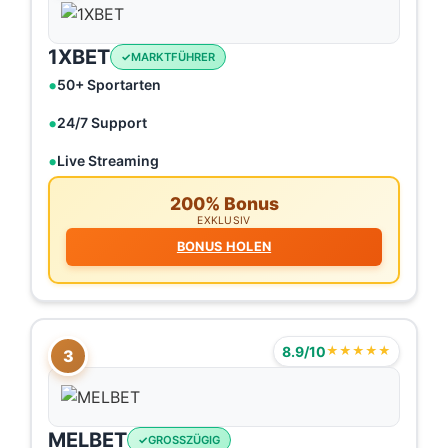
1XBET
MARKTFÜHRER
50+ Sportarten
24/7 Support
Live Streaming
200% Bonus
EXKLUSIV
BONUS HOLEN
8.9/10
★★★★★
3
MELBET
GROSSZÜGIG