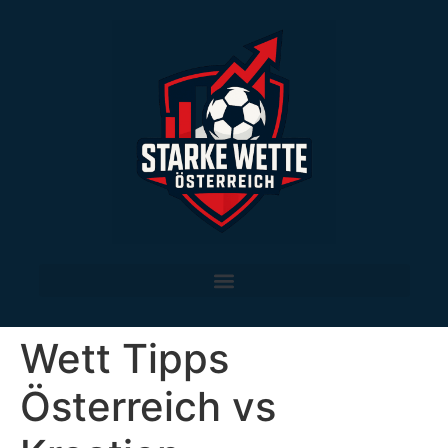
Wett Tipps
Österreich vs