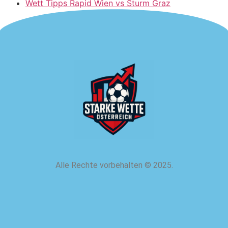
Wett Tipps Rapid Wien vs Sturm Graz
Alle Rechte vorbehalten
©
2025.