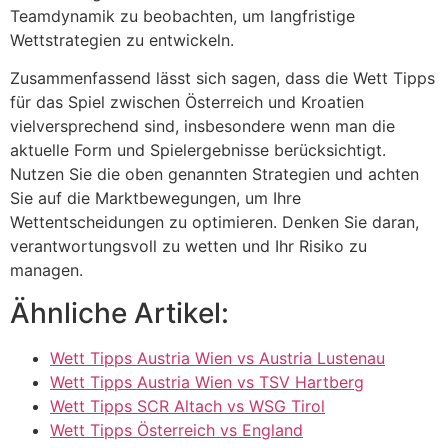
Teamdynamik zu beobachten, um langfristige
Wettstrategien zu entwickeln.
Zusammenfassend lässt sich sagen, dass die Wett Tipps
für das Spiel zwischen Österreich und Kroatien
vielversprechend sind, insbesondere wenn man die
aktuelle Form und Spielergebnisse berücksichtigt.
Nutzen Sie die oben genannten Strategien und achten
Sie auf die Marktbewegungen, um Ihre
Wettentscheidungen zu optimieren. Denken Sie daran,
verantwortungsvoll zu wetten und Ihr Risiko zu
managen.
Ähnliche Artikel:
Wett Tipps Austria Wien vs Austria Lustenau
Wett Tipps Austria Wien vs TSV Hartberg
Wett Tipps SCR Altach vs WSG Tirol
Wett Tipps Österreich vs England