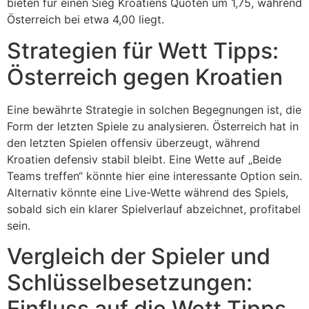
bieten für einen Sieg Kroatiens Quoten um 1,75, während
Österreich bei etwa 4,00 liegt.
Strategien für Wett Tipps:
Österreich gegen Kroatien
Eine bewährte Strategie in solchen Begegnungen ist, die
Form der letzten Spiele zu analysieren. Österreich hat in
den letzten Spielen offensiv überzeugt, während
Kroatien defensiv stabil bleibt. Eine Wette auf „Beide
Teams treffen“ könnte hier eine interessante Option sein.
Alternativ könnte eine Live-Wette während des Spiels,
sobald sich ein klarer Spielverlauf abzeichnet, profitabel
sein.
Vergleich der Spieler und
Schlüsselbesetzungen:
Einfluss auf die Wett Tipps