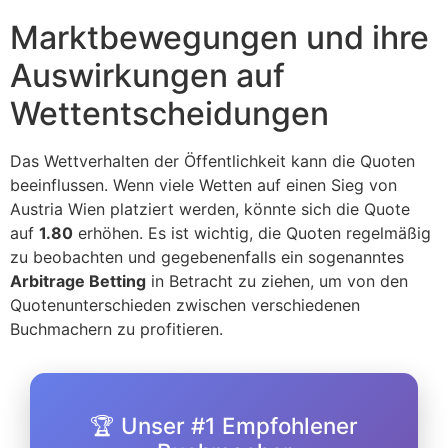
Marktbewegungen und ihre
Auswirkungen auf
Wettentscheidungen
Das Wettverhalten der Öffentlichkeit kann die Quoten
beeinflussen. Wenn viele Wetten auf einen Sieg von
Austria Wien platziert werden, könnte sich die Quote
auf
1.80
erhöhen. Es ist wichtig, die Quoten regelmäßig
zu beobachten und gegebenenfalls ein sogenanntes
Arbitrage Betting
in Betracht zu ziehen, um von den
Quotenunterschieden zwischen verschiedenen
Buchmachern zu profitieren.
🏆 Unser #1 Empfohlener