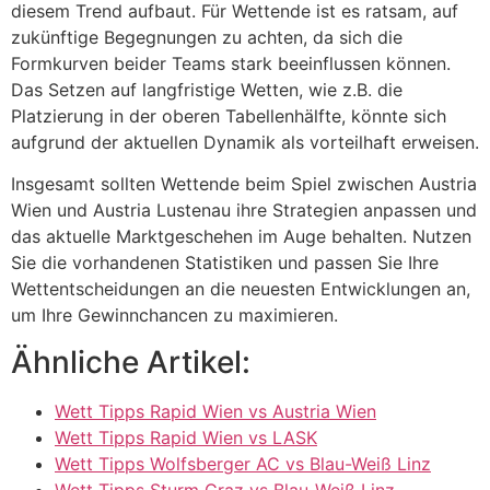
diesem Trend aufbaut. Für Wettende ist es ratsam, auf
zukünftige Begegnungen zu achten, da sich die
Formkurven beider Teams stark beeinflussen können.
Das Setzen auf langfristige Wetten, wie z.B. die
Platzierung in der oberen Tabellenhälfte, könnte sich
aufgrund der aktuellen Dynamik als vorteilhaft erweisen.
Insgesamt sollten Wettende beim Spiel zwischen Austria
Wien und Austria Lustenau ihre Strategien anpassen und
das aktuelle Marktgeschehen im Auge behalten. Nutzen
Sie die vorhandenen Statistiken und passen Sie Ihre
Wettentscheidungen an die neuesten Entwicklungen an,
um Ihre Gewinnchancen zu maximieren.
Ähnliche Artikel:
Wett Tipps Rapid Wien vs Austria Wien
Wett Tipps Rapid Wien vs LASK
Wett Tipps Wolfsberger AC vs Blau-Weiß Linz
Wett Tipps Sturm Graz vs Blau-Weiß Linz