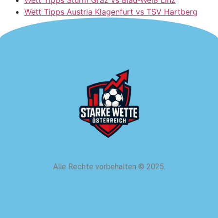
Wett Tipps Austria Klagenfurt vs TSV Hartberg
Alle Rechte vorbehalten
©
2025.