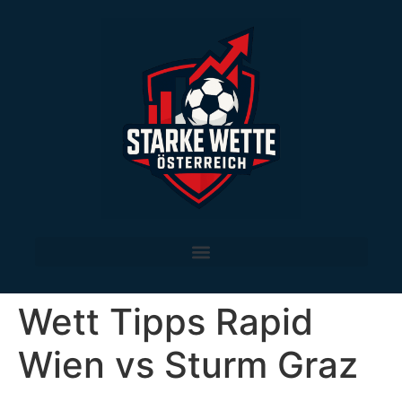
Wett Tipps Rapid
Wien vs Sturm Graz