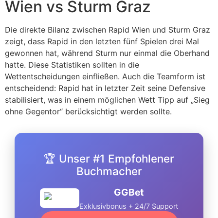
Wien vs Sturm Graz
Die direkte Bilanz zwischen Rapid Wien und Sturm Graz
zeigt, dass Rapid in den letzten fünf Spielen drei Mal
gewonnen hat, während Sturm nur einmal die Oberhand
hatte. Diese Statistiken sollten in die
Wettentscheidungen einfließen. Auch die Teamform ist
entscheidend: Rapid hat in letzter Zeit seine Defensive
stabilisiert, was in einem möglichen Wett Tipp auf „Sieg
ohne Gegentor“ berücksichtigt werden sollte.
🏆 Unser #1 Empfohlener
Buchmacher
GGBet
Exklusivbonus + 24/7 Support