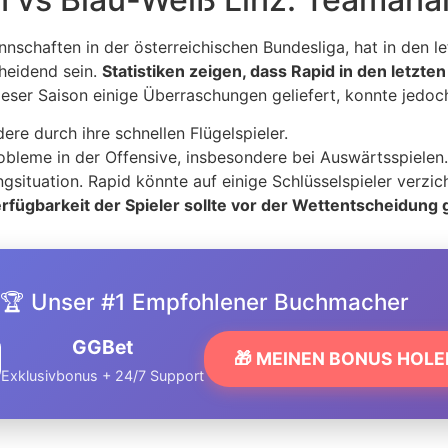
annschaften in der österreichischen Bundesliga, hat in den
heidend sein.
Statistiken zeigen, dass Rapid in den letzte
dieser Saison einige Überraschungen geliefert, konnte jedoc
ere durch ihre schnellen Flügelspieler.
bleme in der Offensive, insbesondere bei Auswärtsspielen.
ungsituation. Rapid könnte auf einige Schlüsselspieler verz
rfügbarkeit der Spieler sollte vor der Wettentscheidung
🏆 Unser #1 Empfohlener Buchmacher
GGBet
🎁 MEINEN BONUS HOLE
Exklusivbonus + 24/7 Support