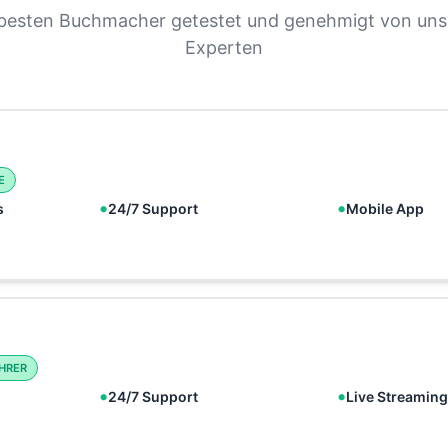
 besten Buchmacher getestet und genehmigt von uns
Experten
E
s
24/7 Support
Mobile App
HRER
24/7 Support
Live Streamin