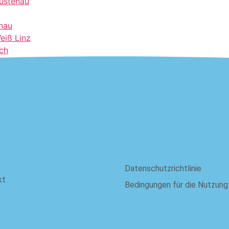
Lustenau
nau
eiß Linz
ch
er uns
Rechtliches
Datenschutzrichtlinie
kt
Bedingungen für die Nutzung