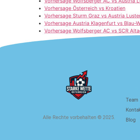
Vorhersage Wolfsberger AC vs Austria 
Vorhersage Österreich vs Kroatien
Vorhersage Sturm Graz vs Austria Luste
Vorhersage Austria Klagenfurt vs Blau-W
Vorhersage Wolfsberger AC vs SCR Alta
üb
Team
Konta
Alle Rechte vorbehalten
©
2025.
Blog