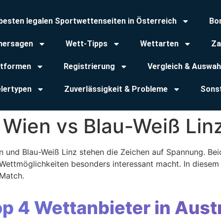
 besten legalen Sportwettenseiten in Österreich
Bo
hersagen
Wett-Tipps
Wettarten
Za
ttformen
Registrierung
Vergleich & Auswah
elertypen
Zuverlässigkeit & Probleme
Sons
 Wien vs Blau-Weiß Lin
 und Blau-Weiß Linz stehen die Zeichen auf Spannung. Bei
 Wettmöglichkeiten besonders interessant macht. In diesem 
 Match.
p 4 Wettanbieter in Aust