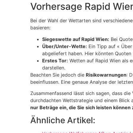
Vorhersage Rapid Wien
Bei der Wahl der Wettarten sind verschiedene
basieren:
Siegeswette auf Rapid Wien:
Bei Quoten
Über/Unter-Wette:
Ein Tipp auf « Über 
abgeliefert haben. Hier könnten Quoten v
Erstes Tor:
Wetten auf Rapid Wien als er
darstellen.
Beachten Sie jedoch die
Risikowarnungen
: 
beeinflussen. Eine genaue Analyse der letzten
Zusammenfassend lässt sich sagen, dass die 
durchdachten Wettstrategie und einem Blick a
nur Beträge ein, die Sie sich leisten können 
Ähnliche Artikel: