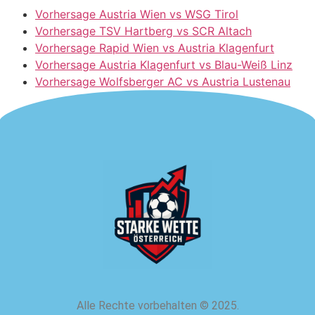
Vorhersage Austria Wien vs WSG Tirol
Vorhersage TSV Hartberg vs SCR Altach
Vorhersage Rapid Wien vs Austria Klagenfurt
Vorhersage Austria Klagenfurt vs Blau-Weiß Linz
Vorhersage Wolfsberger AC vs Austria Lustenau
Alle Rechte vorbehalten
©
2025.