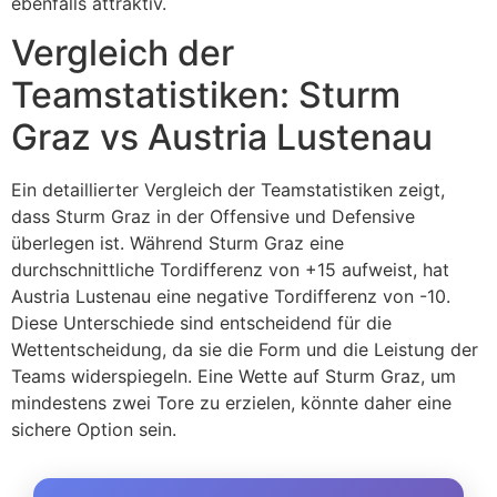
ebenfalls attraktiv.
Vergleich der
Teamstatistiken: Sturm
Graz vs Austria Lustenau
Ein detaillierter Vergleich der Teamstatistiken zeigt,
dass Sturm Graz in der Offensive und Defensive
überlegen ist. Während Sturm Graz eine
durchschnittliche Tordifferenz von +15 aufweist, hat
Austria Lustenau eine negative Tordifferenz von -10.
Diese Unterschiede sind entscheidend für die
Wettentscheidung, da sie die Form und die Leistung der
Teams widerspiegeln. Eine Wette auf Sturm Graz, um
mindestens zwei Tore zu erzielen, könnte daher eine
sichere Option sein.