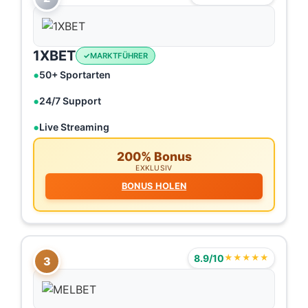
1XBET
MARKTFÜHRER
50+ Sportarten
24/7 Support
Live Streaming
200% Bonus
EXKLUSIV
BONUS HOLEN
8.9/10
★★★★★
3