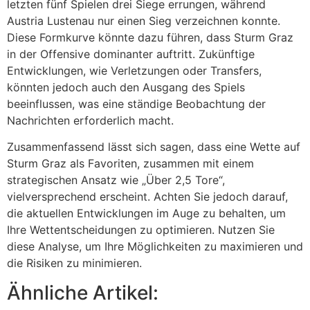
letzten fünf Spielen drei Siege errungen, während
Austria Lustenau nur einen Sieg verzeichnen konnte.
Diese Formkurve könnte dazu führen, dass Sturm Graz
in der Offensive dominanter auftritt. Zukünftige
Entwicklungen, wie Verletzungen oder Transfers,
könnten jedoch auch den Ausgang des Spiels
beeinflussen, was eine ständige Beobachtung der
Nachrichten erforderlich macht.
Zusammenfassend lässt sich sagen, dass eine Wette auf
Sturm Graz als Favoriten, zusammen mit einem
strategischen Ansatz wie „Über 2,5 Tore“,
vielversprechend erscheint. Achten Sie jedoch darauf,
die aktuellen Entwicklungen im Auge zu behalten, um
Ihre Wettentscheidungen zu optimieren. Nutzen Sie
diese Analyse, um Ihre Möglichkeiten zu maximieren und
die Risiken zu minimieren.
Ähnliche Artikel: