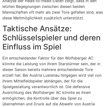
Analyse der Head-to-Head-Daten zeigt, dass in den
letzten Begegnungen zwischen diesen beiden
Mannschaften oft mehr als zwei Tore gefallen sind, was
diese Wettmöglichkeit zusätzlich unterstützt.
Taktische Ansätze:
Schlüsselspieler und deren
Einfluss im Spiel
Ein entscheidender Faktor für den Wolfsberger AC
könnte die Leistung von ihrem Starstürmer sein, der in
dieser Saison bereits mehrere entscheidende Tore
erzielt hat. Bei Austria Lustenau hingegen wird viel von
ihrem Mittelfeldspieler abhängen, der für die
Spielgestaltung verantwortlich ist. Die defensive
Ausrichtung des Wolfsberger AC könnte es ihnen
ermöglichen, die Kontrolle über das Spiel zu
übernehmen und Druck auf die Abwehr von Austria