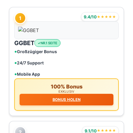
9.4/10
★★★★★
1
GGBET
NR.1 SEITE
Großzügiger Bonus
24/7 Support
Mobile App
100% Bonus
EXKLUSIV
BONUS HOLEN
9.1/10
★★★★★
2