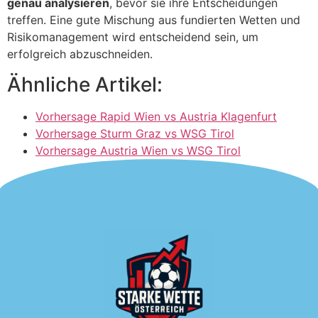
genau analysieren
, bevor sie ihre Entscheidungen
treffen. Eine gute Mischung aus fundierten Wetten und
Risikomanagement wird entscheidend sein, um
erfolgreich abzuschneiden.
Ähnliche Artikel:
Vorhersage Rapid Wien vs Austria Klagenfurt
Vorhersage Sturm Graz vs WSG Tirol
Vorhersage Austria Wien vs WSG Tirol