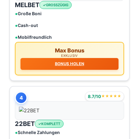
MELBET
GROSSZÜGIG
Große Boni
Cash-out
Mobilfreundlich
Max Bonus
EXKLUSIV
BONUS HOLEN
8.7/10
★★★★★
4
22BET
KOMPLETT
Schnelle Zahlungen