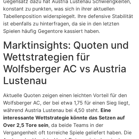
Gegensatz dazu hat Austria Lustenau Schwierigkeiten,
konstant zu punkten, was sich in ihrer aktuellen
Tabellenposition widerspiegelt. Ihre defensive Stabilität
ist ebenfalls zu hinterfragen, da sie in den letzten
Spielen häufig Gegentore kassiert haben.
Marktinsights: Quoten und
Wettstrategien für
Wolfsberger AC vs Austria
Lustenau
Aktuelle Quoten zeigen einen leichten Vorteil für den
Wolfsberger AC, der bei etwa 1,75 für einen Sieg liegt,
während Austria Lustenau bei 4,50 steht.
Eine
interessante Wettstrategie könnte das Setzen auf
Over 2,5 Tore sein
, da beide Teams in der
Vergangenheit oft torreiche Spiele geliefert haben. Die