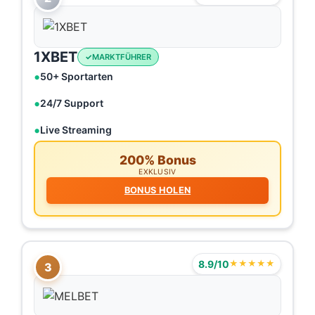
1XBET
MARKTFÜHRER
50+ Sportarten
24/7 Support
Live Streaming
200% Bonus
EXKLUSIV
BONUS HOLEN
8.9/10
★★★★★
3