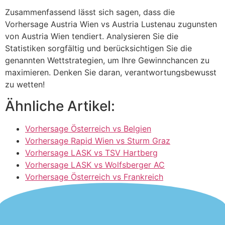
Zusammenfassend lässt sich sagen, dass die
Vorhersage Austria Wien vs Austria Lustenau zugunsten
von Austria Wien tendiert. Analysieren Sie die
Statistiken sorgfältig und berücksichtigen Sie die
genannten Wettstrategien, um Ihre Gewinnchancen zu
maximieren. Denken Sie daran, verantwortungsbewusst
zu wetten!
Ähnliche Artikel:
Vorhersage Österreich vs Belgien
Vorhersage Rapid Wien vs Sturm Graz
Vorhersage LASK vs TSV Hartberg
Vorhersage LASK vs Wolfsberger AC
Vorhersage Österreich vs Frankreich