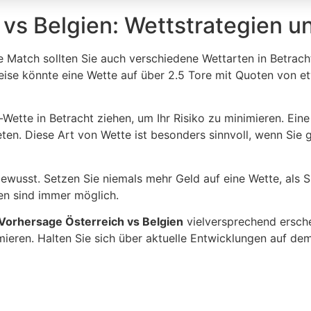
 vs Belgien: Wettstrategien 
 Match sollten Sie auch verschiedene Wettarten in Betracht
weise könnte eine Wette auf über 2.5 Tore mit Quoten von 
Wette in Betracht ziehen, um Ihr Risiko zu minimieren. Ein
ten. Diese Art von Wette ist besonders sinnvoll, wenn Sie 
ewusst. Setzen Sie niemals mehr Geld auf eine Wette, als Si
en sind immer möglich.
Vorhersage Österreich vs Belgien
vielversprechend ersche
mieren. Halten Sie sich über aktuelle Entwicklungen auf de