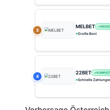
MELBET
GROSSZ
3
Große Boni
22BET
KOMPLET
4
Schnelle Zahlunge
Vorhersage Österreich