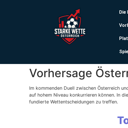
Die
Vor
Pla
Spi
Vorhersage Österr
Im kommenden Duell zwischen Österreich und 
auf hohem Niveau konkurrieren können. In die
fundierte Wettentscheidungen zu treffen.
To