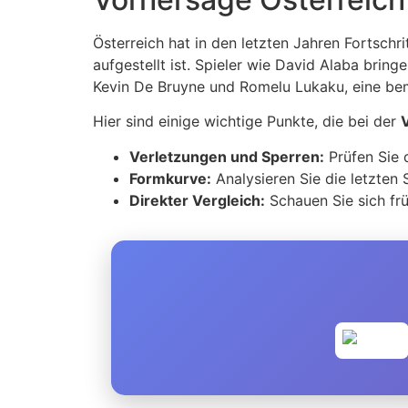
Österreich hat in den letzten Jahren Fortsch
aufgestellt ist. Spieler wie David Alaba brin
Kevin De Bruyne und Romelu Lukaku, eine bem
Hier sind einige wichtige Punkte, die bei der
Verletzungen und Sperren:
Prüfen Sie d
Formkurve:
Analysieren Sie die letzten 
Direkter Vergleich:
Schauen Sie sich fr