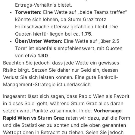
Ertrags-Verhältnis bietet.
Torwetten:
Eine Wette auf „beide Teams treffen“
könnte sich lohnen, da Sturm Graz trotz
Formschwäche offensiv gefährlich bleibt. Die
Quoten hierfür liegen bei ca.
1.75
.
Über/Unter Wetten:
Eine Wette auf „über 2.5
Tore“ ist ebenfalls empfehlenswert, mit Quoten
von etwa
1.90
.
Beachten Sie jedoch, dass jede Wette ein gewisses
Risiko birgt. Setzen Sie daher nur Geld ein, dessen
Verlust Sie sich leisten können. Eine gute Bankroll-
Management-Strategie ist unerlässlich.
Insgesamt lässt sich sagen, dass Rapid Wien als Favorit
in dieses Spiel geht, während Sturm Graz alles daran
setzen wird, Punkte zu sammeln. In der
Vorhersage
Rapid Wien vs Sturm Graz
raten wir dazu, auf die Form
und die Statistiken zu achten und die oben genannten
Wettoptionen in Betracht zu ziehen. Seien Sie jedoch