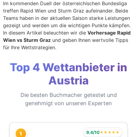
Im kommenden Duell der österreichischen Bundesliga
treffen Rapid Wien und Sturm Graz aufeinander. Beide
Teams haben in der aktuellen Saison starke Leistungen
gezeigt und werden um die wichtigen Punkte kämpfen.
In diesem Artikel beleuchten wir die
Vorhersage Rapid
Wien vs Sturm Graz
und geben Ihnen wertvolle Tipps
für Ihre Wettstrategien.
Top 4 Wettanbieter in
Austria
Die besten Buchmacher getestet und
genehmigt von unseren Experten
9.4/10
★★★★★
1