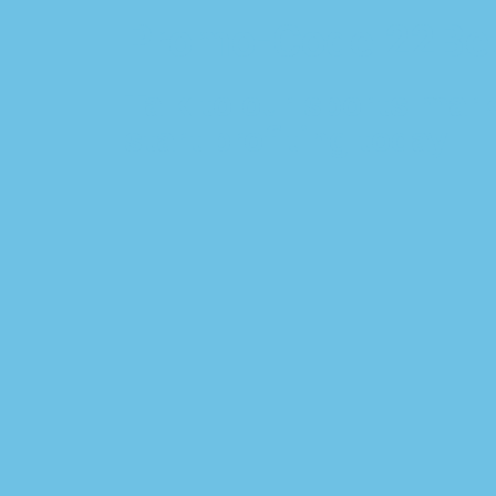
Promo-Code 22Be
Talk to our sports mark
start profiting today