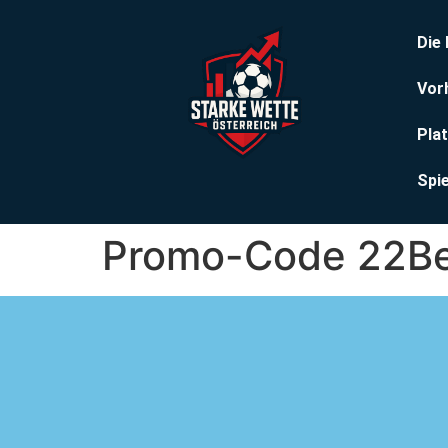
Die
Vor
Pla
Spi
Promo-Code 22B