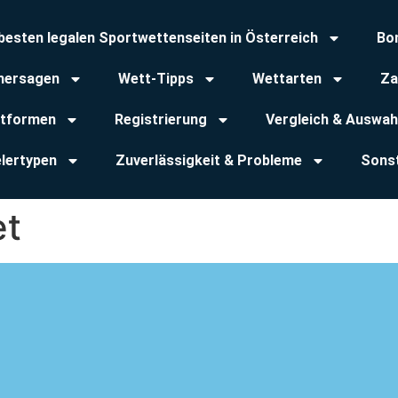
 besten legalen Sportwettenseiten in Österreich
Bo
hersagen
Wett-Tipps
Wettarten
Za
ttformen
Registrierung
Vergleich & Auswah
elertypen
Zuverlässigkeit & Probleme
Sons
et