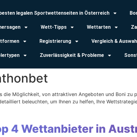
 besten legalen Sportwettenseiten in Österreich
Bo
hersagen
Wett-Tipps
Wettarten
Za
ttformen
Registrierung
Vergleich & Auswah
elertypen
Zuverlässigkeit & Probleme
Sons
thonbet
ie Möglichkeit, von attraktiven Angeboten und Boni zu pro
illiert beleuchten, um Ihnen zu helfen, Ihre Wettstrategi
p 4 Wettanbieter in Aust