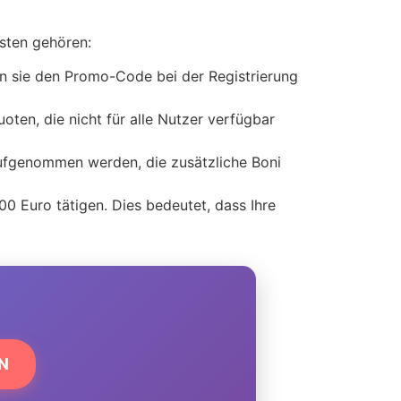
gsten gehören:
n sie den Promo-Code bei der Registrierung
n, die nicht für alle Nutzer verfügbar
fgenommen werden, die zusätzliche Boni
00 Euro tätigen. Dies bedeutet, dass Ihre
N