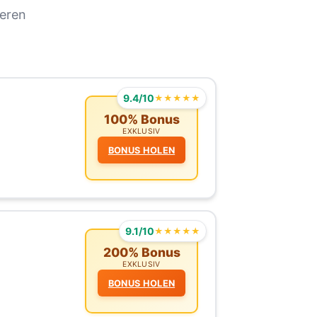
eren
9.4/10
★★★★★
100% Bonus
EXKLUSIV
BONUS HOLEN
9.1/10
★★★★★
200% Bonus
EXKLUSIV
g
BONUS HOLEN