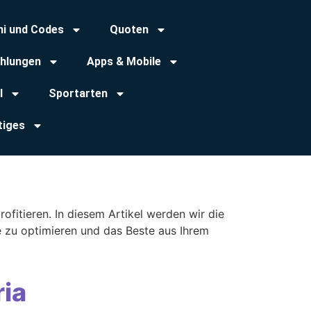
ni und Codes
Quoten
hlungen
Apps & Mobile
l
Sportarten
tiges
fitieren. In diesem Artikel werden wir die
e zu optimieren und das Beste aus Ihrem
ria