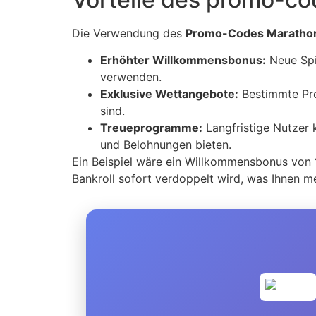
Die Verwendung des
Promo-Codes Maratho
Erhöhter Willkommensbonus:
Neue Spi
verwenden.
Exklusive Wettangebote:
Bestimmte Pro
sind.
Treueprogramme:
Langfristige Nutzer
und Belohnungen bieten.
Ein Beispiel wäre ein Willkommensbonus von
Bankroll sofort verdoppelt wird, was Ihnen me