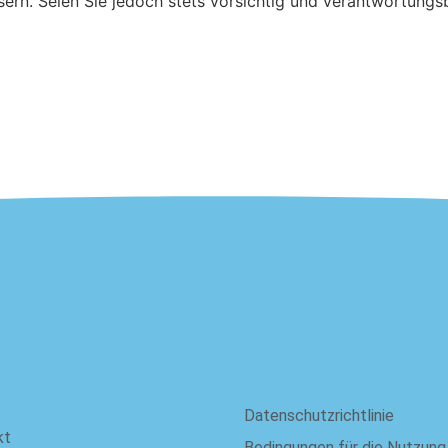
essern. Seien Sie jedoch stets vorsichtig und verantwortun
er uns
Rechtliches
Datenschutzrichtlinie
kt
Bedingungen für die Nutzung