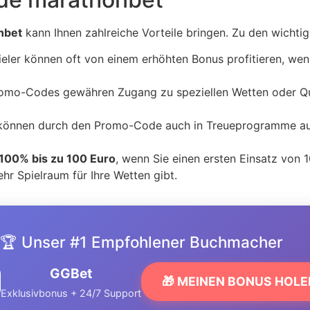
nbet
kann Ihnen zahlreiche Vorteile bringen. Zu den wichti
eler können oft von einem erhöhten Bonus profitieren, wen
mo-Codes gewähren Zugang zu speziellen Wetten oder Quote
 können durch den Promo-Code auch in Treueprogramme au
100% bis zu 100 Euro
, wenn Sie einen ersten Einsatz von 1
hr Spielraum für Ihre Wetten gibt.
🏆 Unser #1 Empfohlener Buchmacher
GGBet
🎁 MEINEN BONUS HOLE
Exklusivbonus + 24/7 Support