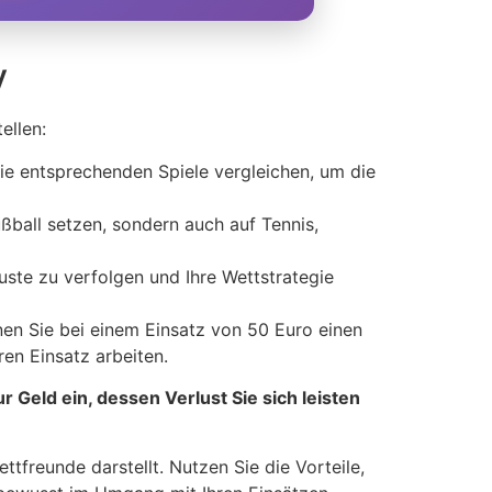
v
ellen:
die entsprechenden Spiele vergleichen, um die
ußball setzen, sondern auch auf Tennis,
ste zu verfolgen und Ihre Wettstrategie
nnen Sie bei einem Einsatz von 50 Euro einen
en Einsatz arbeiten.
r Geld ein, dessen Verlust Sie sich leisten
ttfreunde darstellt. Nutzen Sie die Vorteile,