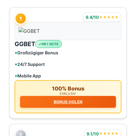
9.4/10
★★★★★
1
GGBET
NR.1 SEITE
Großzügiger Bonus
24/7 Support
Mobile App
100% Bonus
EXKLUSIV
BONUS HOLEN
9.1/10
★★★★★
2