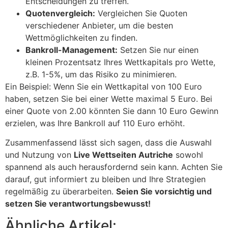
Entscheidungen zu treffen.
Quotenvergleich:
Vergleichen Sie Quoten
verschiedener Anbieter, um die besten
Wettmöglichkeiten zu finden.
Bankroll-Management:
Setzen Sie nur einen
kleinen Prozentsatz Ihres Wettkapitals pro Wette,
z.B. 1-5%, um das Risiko zu minimieren.
Ein Beispiel: Wenn Sie ein Wettkapital von 100 Euro
haben, setzen Sie bei einer Wette maximal 5 Euro. Bei
einer Quote von 2.00 könnten Sie dann 10 Euro Gewinn
erzielen, was Ihre Bankroll auf 110 Euro erhöht.
Zusammenfassend lässt sich sagen, dass die Auswahl
und Nutzung von
Live Wettseiten Autriche
sowohl
spannend als auch herausfordernd sein kann. Achten Sie
darauf, gut informiert zu bleiben und Ihre Strategien
regelmäßig zu überarbeiten.
Seien Sie vorsichtig und
setzen Sie verantwortungsbewusst!
Ähnliche Artikel: