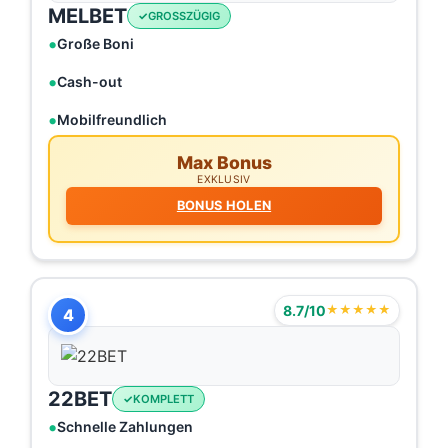
MELBET
GROSSZÜGIG
Große Boni
Cash-out
Mobilfreundlich
Max Bonus
EXKLUSIV
BONUS HOLEN
8.7/10
★★★★★
4
22BET
KOMPLETT
Schnelle Zahlungen