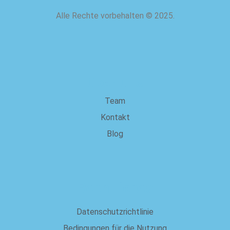
Alle Rechte vorbehalten
©
2025.
über uns
Team
Kontakt
Blog
Rechtliches
Datenschutzrichtlinie
Bedingungen für die Nutzung