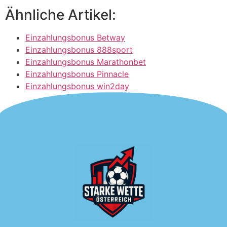
Ähnliche Artikel:
Einzahlungsbonus Betway
Einzahlungsbonus 888sport
Einzahlungsbonus Marathonbet
Einzahlungsbonus Pinnacle
Einzahlungsbonus win2day