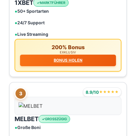
1XBET
MARKTFÜHRER
50+ Sportarten
24/7 Support
Live Streaming
200% Bonus
EXKLUSIV
BONUS HOLEN
8.9/10
★★★★★
3
MELBET
GROSSZÜGIG
Große Boni