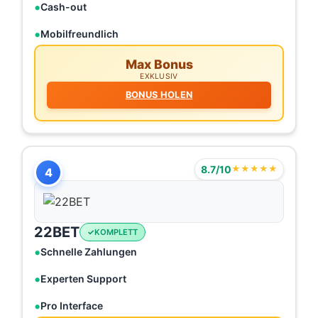
Cash-out
Mobilfreundlich
Max Bonus
EXKLUSIV
BONUS HOLEN
8.7/10
★★★★★
4
22BET
KOMPLETT
Schnelle Zahlungen
Experten Support
Pro Interface