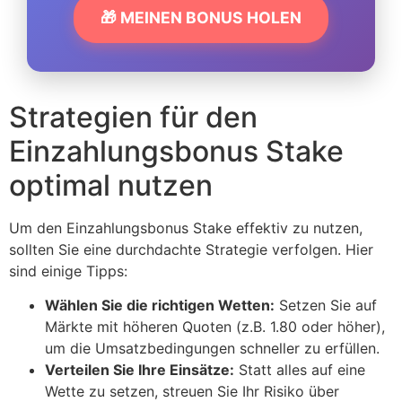
🎁 MEINEN BONUS HOLEN
Strategien für den
Einzahlungsbonus Stake
optimal nutzen
Um den Einzahlungsbonus Stake effektiv zu nutzen,
sollten Sie eine durchdachte Strategie verfolgen. Hier
sind einige Tipps:
Wählen Sie die richtigen Wetten:
Setzen Sie auf
Märkte mit höheren Quoten (z.B. 1.80 oder höher),
um die Umsatzbedingungen schneller zu erfüllen.
Verteilen Sie Ihre Einsätze:
Statt alles auf eine
Wette zu setzen, streuen Sie Ihr Risiko über