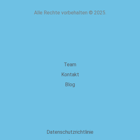
Alle Rechte vorbehalten
©
2025.
über uns
Team
Kontakt
Blog
Rechtliches
Datenschutzrichtlinie