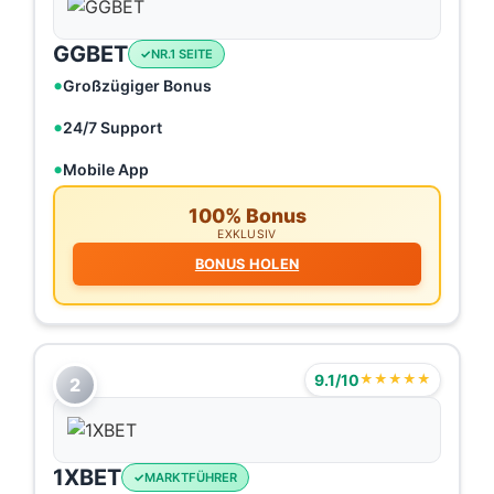
GGBET
NR.1 SEITE
Großzügiger Bonus
24/7 Support
Mobile App
100% Bonus
EXKLUSIV
BONUS HOLEN
9.1/10
★★★★★
2
1XBET
MARKTFÜHRER