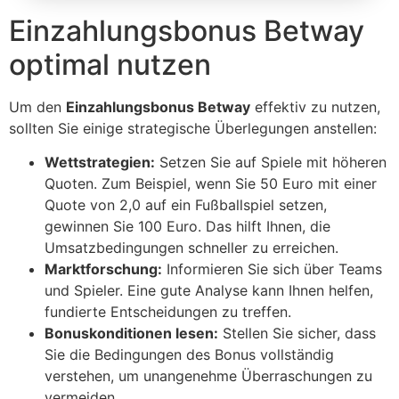
Einzahlungsbonus Betway
optimal nutzen
Um den
Einzahlungsbonus Betway
effektiv zu nutzen,
sollten Sie einige strategische Überlegungen anstellen:
Wettstrategien:
Setzen Sie auf Spiele mit höheren
Quoten. Zum Beispiel, wenn Sie 50 Euro mit einer
Quote von 2,0 auf ein Fußballspiel setzen,
gewinnen Sie 100 Euro. Das hilft Ihnen, die
Umsatzbedingungen schneller zu erreichen.
Marktforschung:
Informieren Sie sich über Teams
und Spieler. Eine gute Analyse kann Ihnen helfen,
fundierte Entscheidungen zu treffen.
Bonuskonditionen lesen:
Stellen Sie sicher, dass
Sie die Bedingungen des Bonus vollständig
verstehen, um unangenehme Überraschungen zu
vermeiden.