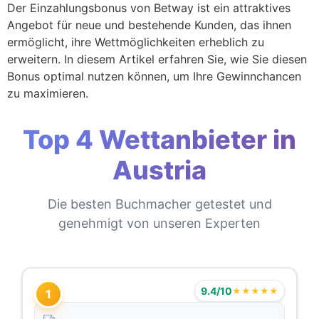
Der Einzahlungsbonus von Betway ist ein attraktives
Angebot für neue und bestehende Kunden, das ihnen
ermöglicht, ihre Wettmöglichkeiten erheblich zu
erweitern. In diesem Artikel erfahren Sie, wie Sie diesen
Bonus optimal nutzen können, um Ihre Gewinnchancen
zu maximieren.
Top 4 Wettanbieter in
Austria
Die besten Buchmacher getestet und
genehmigt von unseren Experten
9.4/10
★★★★★
1