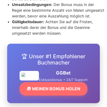
Umsatzbedingungen:
Der Bonus muss in der
Regel eine bestimmte Anzahl von Malen umgesetzt
werden, bevor eine Auszahlung möglich ist.
Gültigkeitsdauer:
Achten Sie auf die Fristen,
innerhalb derer der Bonus und die Gewinne
umgesetzt werden müssen.
🏆 Unser #1 Empfohlener
Buchmacher
GGBet
Exklusivbonus + 24/7 Support
🎁 MEINEN BONUS HOLEN