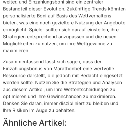
weiter, und Einzahlungsboni sind ein zentraler
Bestandteil dieser Evolution. Zukünftige Trends könnten
personalisierte Boni auf Basis des Wettverhaltens
bieten, was eine noch gezieltere Nutzung der Angebote
ermöglicht. Spieler sollten sich darauf einstellen, ihre
Strategien entsprechend anzupassen und die neuen
Möglichkeiten zu nutzen, um ihre Wettgewinne zu
maximieren.
Zusammenfassend lässt sich sagen, dass der
Einzahlungsbonus von Marathonbet eine wertvolle
Ressource darstellt, die jedoch mit Bedacht eingesetzt
werden sollte. Nutzen Sie die Strategien und Analysen
aus diesem Artikel, um Ihre Wettentscheidungen zu
optimieren und Ihre Gewinnchancen zu maximieren.
Denken Sie daran, immer diszipliniert zu bleiben und
Ihre Risiken im Auge zu behalten.
Ähnliche Artikel: