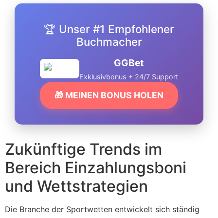
🏆 Unser #1 Empfohlener
Buchmacher
GGBet
Exklusivbonus + 24/7 Support
🎁 MEINEN BONUS HOLEN
Zukünftige Trends im
Bereich Einzahlungsboni
und Wettstrategien
Die Branche der Sportwetten entwickelt sich ständig