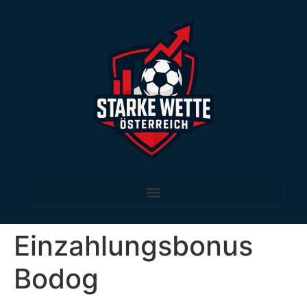
Einzahlungsbonus
Bodog