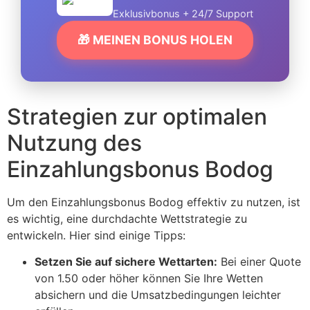
Exklusivbonus + 24/7 Support
🎁 MEINEN BONUS HOLEN
Strategien zur optimalen
Nutzung des
Einzahlungsbonus Bodog
Um den Einzahlungsbonus Bodog effektiv zu nutzen, ist
es wichtig, eine durchdachte Wettstrategie zu
entwickeln. Hier sind einige Tipps:
Setzen Sie auf sichere Wettarten:
Bei einer Quote
von 1.50 oder höher können Sie Ihre Wetten
absichern und die Umsatzbedingungen leichter