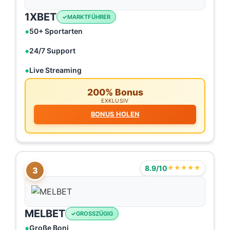
1XBET
MARKTFÜHRER
50+ Sportarten
24/7 Support
Live Streaming
200% Bonus
EXKLUSIV
BONUS HOLEN
8.9/10
★★★★★
3
MELBET
GROSSZÜGIG
Große Boni