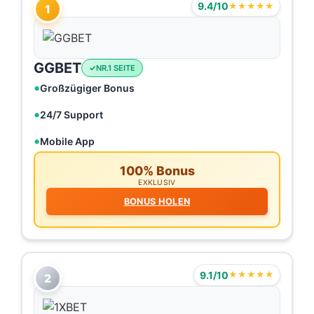
9.4/10
★★★★★
1
GGBET
NR.1 SEITE
Großzügiger Bonus
24/7 Support
Mobile App
100% Bonus
EXKLUSIV
BONUS HOLEN
9.1/10
★★★★★
2