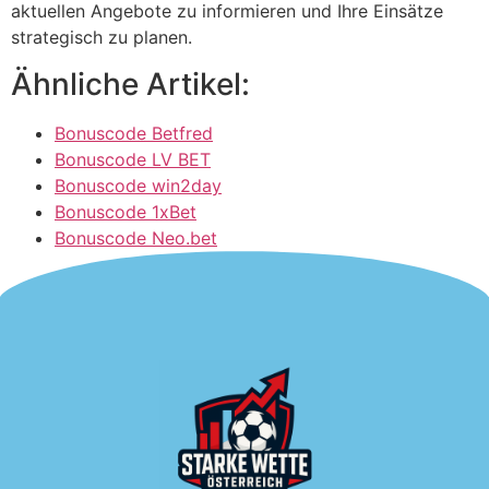
aktuellen Angebote zu informieren und Ihre Einsätze
strategisch zu planen.
Ähnliche Artikel:
Bonuscode Betfred
Bonuscode LV BET
Bonuscode win2day
Bonuscode 1xBet
Bonuscode Neo.bet