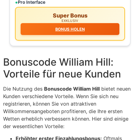
Pro Interface
Super Bonus
EXKLUSIV
BONUS HOLEN
Bonuscode William Hill:
Vorteile für neue Kunden
Die Nutzung des
Bonuscode William Hill
bietet neuen
Kunden verschiedene Vorteile. Wenn Sie sich neu
registrieren, können Sie von attraktiven
Willkommensangeboten profitieren, die Ihre ersten
Wetten erheblich verbessern können. Hier sind einige
der wesentlichen Vorteile:
Erhöhter erster Einzahlungsbonus:
Oftmals