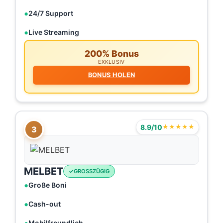
24/7 Support
Live Streaming
200% Bonus
EXKLUSIV
BONUS HOLEN
8.9/10
★★★★★
3
MELBET
GROSSZÜGIG
Große Boni
Cash-out
Mobilfreundlich