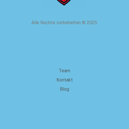
Alle Rechte vorbehalten
©
2025.
über uns
Team
Kontakt
Blog
Rechtliches