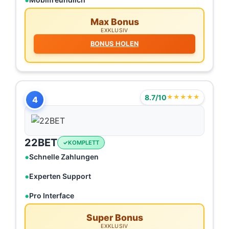
Max Bonus
EXKLUSIV
BONUS HOLEN
8.7/10
★★★★★
4
22BET
KOMPLETT
Schnelle Zahlungen
Experten Support
Pro Interface
Super Bonus
EXKLUSIV