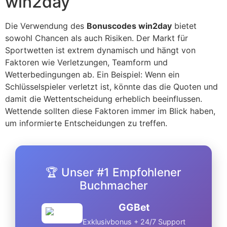
win2day
Die Verwendung des
Bonuscodes win2day
bietet
sowohl Chancen als auch Risiken. Der Markt für
Sportwetten ist extrem dynamisch und hängt von
Faktoren wie Verletzungen, Teamform und
Wetterbedingungen ab. Ein Beispiel: Wenn ein
Schlüsselspieler verletzt ist, könnte das die Quoten und
damit die Wettentscheidung erheblich beeinflussen.
Wettende sollten diese Faktoren immer im Blick haben,
um informierte Entscheidungen zu treffen.
🏆 Unser #1 Empfohlener
Buchmacher
GGBet
Exklusivbonus + 24/7 Support