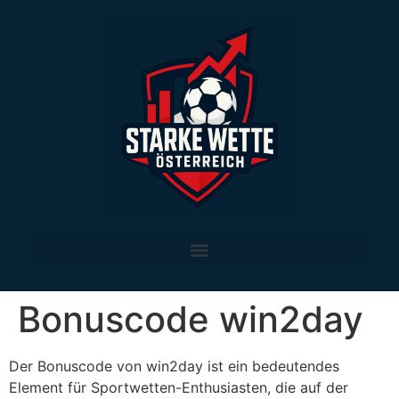
Bonuscode win2day
Der Bonuscode von win2day ist ein bedeutendes
Element für Sportwetten-Enthusiasten, die auf der