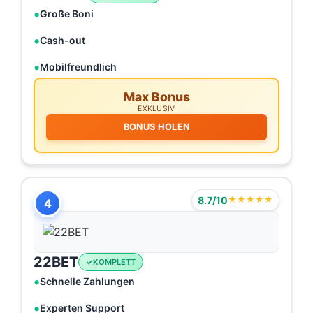
Große Boni
Cash-out
Mobilfreundlich
Max Bonus
EXKLUSIV
BONUS HOLEN
8.7/10
★★★★★
4
22BET
KOMPLETT
Schnelle Zahlungen
Experten Support