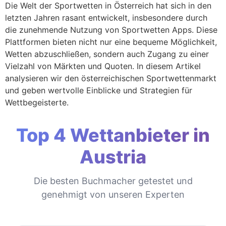
Die Welt der Sportwetten in Österreich hat sich in den
letzten Jahren rasant entwickelt, insbesondere durch
die zunehmende Nutzung von Sportwetten Apps. Diese
Plattformen bieten nicht nur eine bequeme Möglichkeit,
Wetten abzuschließen, sondern auch Zugang zu einer
Vielzahl von Märkten und Quoten. In diesem Artikel
analysieren wir den österreichischen Sportwettenmarkt
und geben wertvolle Einblicke und Strategien für
Wettbegeisterte.
Top 4 Wettanbieter in
Austria
Die besten Buchmacher getestet und
genehmigt von unseren Experten