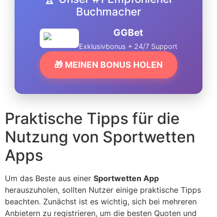
Buchmacher
GGBet
Exklusivbonus + 24/7 Support
🎁 MEINEN BONUS HOLEN
Praktische Tipps für die
Nutzung von Sportwetten
Apps
Um das Beste aus einer
Sportwetten App
herauszuholen, sollten Nutzer einige praktische Tipps
beachten. Zunächst ist es wichtig, sich bei mehreren
Anbietern zu registrieren, um die besten Quoten und