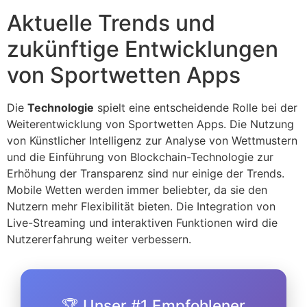
Aktuelle Trends und
zukünftige Entwicklungen
von Sportwetten Apps
Die
Technologie
spielt eine entscheidende Rolle bei der
Weiterentwicklung von Sportwetten Apps. Die Nutzung
von Künstlicher Intelligenz zur Analyse von Wettmustern
und die Einführung von Blockchain-Technologie zur
Erhöhung der Transparenz sind nur einige der Trends.
Mobile Wetten werden immer beliebter, da sie den
Nutzern mehr Flexibilität bieten. Die Integration von
Live-Streaming und interaktiven Funktionen wird die
Nutzererfahrung weiter verbessern.
🏆 Unser #1 Empfohlener