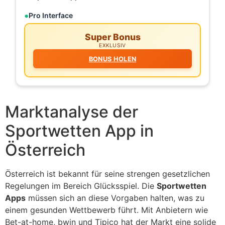
Pro Interface
Super Bonus
EXKLUSIV
BONUS HOLEN
Marktanalyse der
Sportwetten App in
Österreich
Österreich ist bekannt für seine strengen gesetzlichen
Regelungen im Bereich Glücksspiel. Die
Sportwetten
Apps
müssen sich an diese Vorgaben halten, was zu
einem gesunden Wettbewerb führt. Mit Anbietern wie
Bet-at-home, bwin und Tipico hat der Markt eine solide