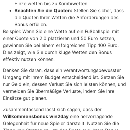
Einzelwetten bis zu Kombiwetten.
Beachten Sie die Quoten:
Stellen Sie sicher, dass
die Quoten Ihrer Wetten die Anforderungen des
Bonus erfüllen.
Beispiel: Wenn Sie eine Wette auf ein Fußballspiel mit
einer Quote von 2,0 platzieren und 50 Euro setzen,
gewinnen Sie bei einem erfolgreichen Tipp 100 Euro.
Dies zeigt, wie Sie durch kluge Wetten den Bonus
effektiv nutzen können.
Denken Sie daran, dass ein verantwortungsbewusster
Umgang mit Ihrem Budget entscheidend ist. Setzen Sie
nur Geld ein, dessen Verlust Sie sich leisten können, und
vermeiden Sie übermäßige Verluste, indem Sie Ihre
Einsätze gut planen.
Zusammenfassend lässt sich sagen, dass der
Willkommensbonus win2day
eine hervorragende
Gelegenheit für neue Spieler darstellt. Nutzen Sie die