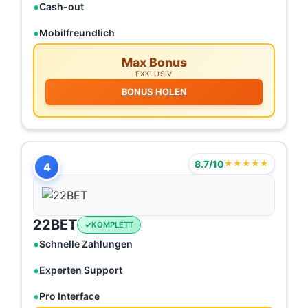
Cash-out
Mobilfreundlich
Max Bonus
EXKLUSIV
BONUS HOLEN
8.7/10
★★★★★
4
22BET
KOMPLETT
Schnelle Zahlungen
Experten Support
Pro Interface