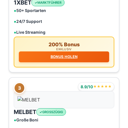
1XBET
MARKTFÜHRER
50+ Sportarten
24/7 Support
Live Streaming
200% Bonus
EXKLUSIV
BONUS HOLEN
8.9/10
★★★★★
3
MELBET
GROSSZÜGIG
Große Boni