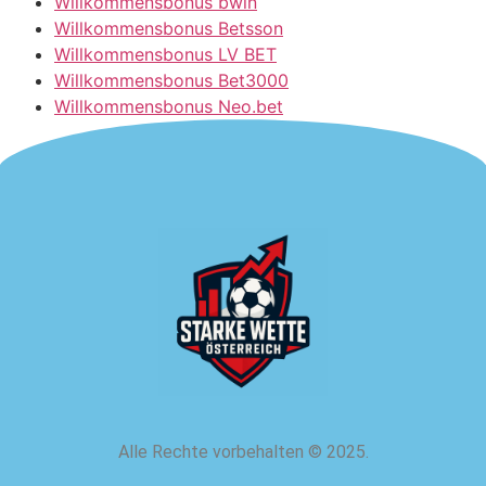
Willkommensbonus bwin
Willkommensbonus Betsson
Willkommensbonus LV BET
Willkommensbonus Bet3000
Willkommensbonus Neo.bet
Alle Rechte vorbehalten
©
2025.