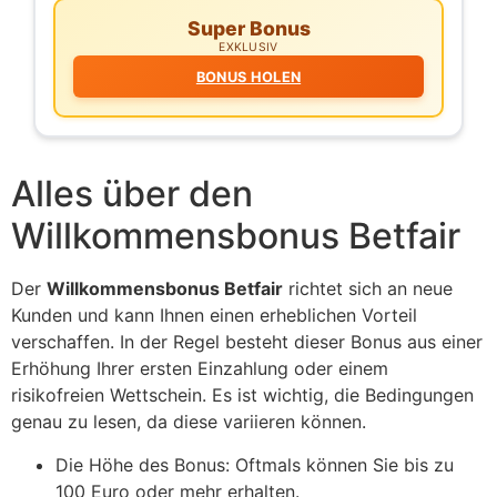
Super Bonus
EXKLUSIV
BONUS HOLEN
Alles über den
Willkommensbonus Betfair
Der
Willkommensbonus Betfair
richtet sich an neue
Kunden und kann Ihnen einen erheblichen Vorteil
verschaffen. In der Regel besteht dieser Bonus aus einer
Erhöhung Ihrer ersten Einzahlung oder einem
risikofreien Wettschein. Es ist wichtig, die Bedingungen
genau zu lesen, da diese variieren können.
Die Höhe des Bonus: Oftmals können Sie bis zu
100 Euro oder mehr erhalten.