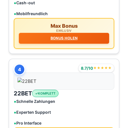
Cash-out
Mobilfreundlich
Max Bonus
EXKLUSIV
BONUS HOLEN
8.7/10
★★★★★
4
22BET
KOMPLETT
Schnelle Zahlungen
Experten Support
Pro Interface