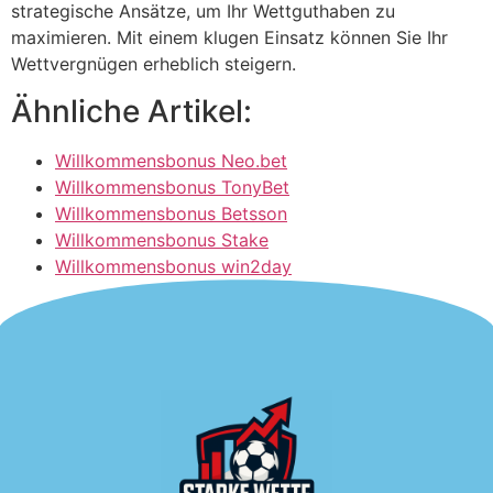
strategische Ansätze, um Ihr Wettguthaben zu
maximieren. Mit einem klugen Einsatz können Sie Ihr
Wettvergnügen erheblich steigern.
Ähnliche Artikel:
Willkommensbonus Neo.bet
Willkommensbonus TonyBet
Willkommensbonus Betsson
Willkommensbonus Stake
Willkommensbonus win2day