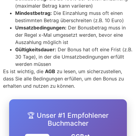
(maximaler Betrag kann variieren)
Mindestbetrag:
Die Einzahlung muss oft einen
bestimmten Betrag überschreiten (z.B. 10 Euro)
Umsatzbedingungen:
Der Bonusbetrag muss in
der Regel x-Mal umgesetzt werden, bevor eine
Auszahlung möglich ist
Gültigkeitsdauer:
Der Bonus hat oft eine Frist (z.B.
30 Tage), in der die Umsatzbedingungen erfüllt
werden müssen
Es ist wichtig, die
AGB
zu lesen, um sicherzustellen,
dass Sie alle Bedingungen erfüllen, um den Bonus zu
erhalten und nutzen zu können.
🏆 Unser #1 Empfohlener
Buchmacher