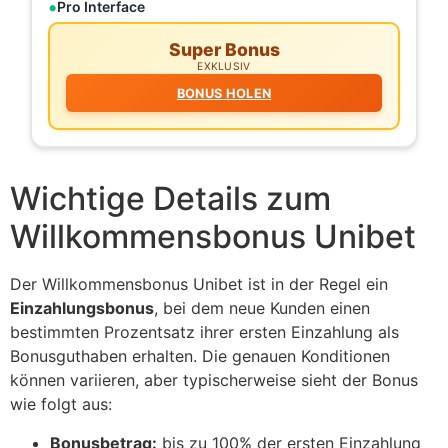
Pro Interface
Super Bonus
EXKLUSIV
BONUS HOLEN
Wichtige Details zum
Willkommensbonus Unibet
Der Willkommensbonus Unibet ist in der Regel ein
Einzahlungsbonus
, bei dem neue Kunden einen
bestimmten Prozentsatz ihrer ersten Einzahlung als
Bonusguthaben erhalten. Die genauen Konditionen
können variieren, aber typischerweise sieht der Bonus
wie folgt aus:
Bonusbetrag:
bis zu 100% der ersten Einzahlung