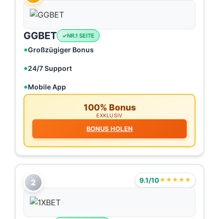
GGBET
NR.1 SEITE
Großzügiger Bonus
24/7 Support
Mobile App
100% Bonus
EXKLUSIV
BONUS HOLEN
9.1/10
★★★★★
2