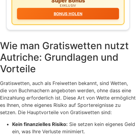
Super Bonus
EXKLUSIV
BONUS HOLEN
Wie man Gratiswetten nutzt
Autriche: Grundlagen und
Vorteile
Gratiswetten, auch als Freiwetten bekannt, sind Wetten,
die von Buchmachern angeboten werden, ohne dass eine
Einzahlung erforderlich ist. Diese Art von Wette ermöglicht
es Ihnen, ohne eigenes Risiko auf Sportereignisse zu
setzen. Die Hauptvorteile von Gratiswetten sind:
Kein finanzielles Risiko:
Sie setzen kein eigenes Geld
ein, was Ihre Verluste minimiert.