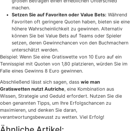
großen Beträgen einen erheblichen Unterschied
machen.
Setzen Sie auf Favoriten oder Value Bets:
Während
Favoriten oft geringere Quoten haben, bieten sie eine
höhere Wahrscheinlichkeit zu gewinnen. Alternativ
können Sie bei Value Bets auf Teams oder Spieler
setzen, deren Gewinnchancen von den Buchmachern
unterschätzt werden.
Beispiel: Wenn Sie eine Gratiswette von 10 Euro auf ein
Tennisspiel mit Quoten von 1,80 platzieren, würden Sie im
Falle eines Gewinns 8 Euro gewinnen.
Abschließend lässt sich sagen, dass
wie man
Gratiswetten nutzt Autriche
, eine Kombination aus
Wissen, Strategie und Geduld erfordert. Nutzen Sie die
oben genannten Tipps, um Ihre Erfolgschancen zu
maximieren, und denken Sie daran,
verantwortungsbewusst zu wetten. Viel Erfolg!
Ähnliche Artikel: