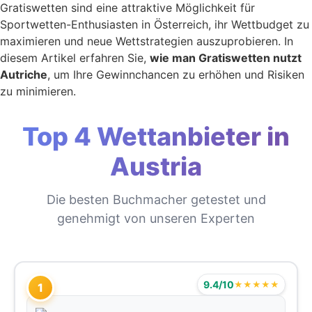
Gratiswetten sind eine attraktive Möglichkeit für
Sportwetten-Enthusiasten in Österreich, ihr Wettbudget zu
maximieren und neue Wettstrategien auszuprobieren. In
diesem Artikel erfahren Sie,
wie man Gratiswetten nutzt
Autriche
, um Ihre Gewinnchancen zu erhöhen und Risiken
zu minimieren.
Top 4 Wettanbieter in
Austria
Die besten Buchmacher getestet und
genehmigt von unseren Experten
9.4/10
★★★★★
1