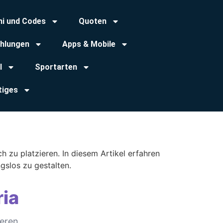
ni und Codes
Quoten
hlungen
Apps & Mobile
l
Sportarten
tiges
h zu platzieren. In diesem Artikel erfahren
slos zu gestalten.
ria
eren