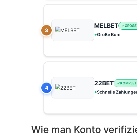
MELBET
GROSSZ
3
Große Boni
22BET
KOMPLET
4
Schnelle Zahlunge
Wie man Konto verifizi