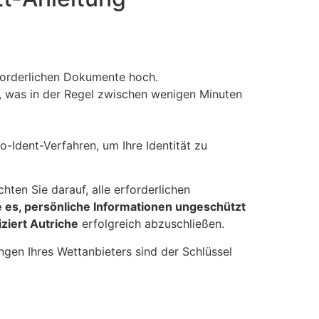
rforderlichen Dokumente hoch.
 was in der Regel zwischen wenigen Minuten
eo-Ident-Verfahren, um Ihre Identität zu
hten Sie darauf, alle erforderlichen
 es, persönliche Informationen ungeschützt
ziert Autriche
erfolgreich abzuschließen.
en Ihres Wettanbieters sind der Schlüssel