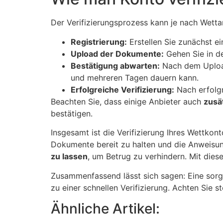
Der Verifizierungsprozess kann je nach Wettanb
Registrierung:
Erstellen Sie zunächst ei
Upload der Dokumente:
Gehen Sie in de
Bestätigung abwarten:
Nach dem Upload
und mehreren Tagen dauern kann.
Erfolgreiche Verifizierung:
Nach erfolgr
Beachten Sie, dass einige Anbieter auch
zusä
bestätigen.
Insgesamt ist die Verifizierung Ihres Wettkont
Dokumente bereit zu halten und die Anweisun
zu lassen
, um Betrug zu verhindern. Mit dies
Zusammenfassend lässt sich sagen: Eine sorg
zu einer schnellen Verifizierung. Achten Sie st
Ähnliche Artikel: