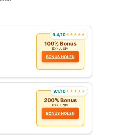
9.4/10
★★★★★
100% Bonus
EXKLUSIV
BONUS HOLEN
9.1/10
★★★★★
200% Bonus
EXKLUSIV
g
BONUS HOLEN