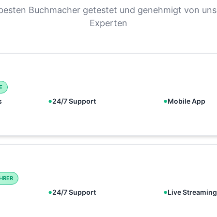
 besten Buchmacher getestet und genehmigt von uns
Experten
E
s
24/7 Support
Mobile App
HRER
24/7 Support
Live Streamin