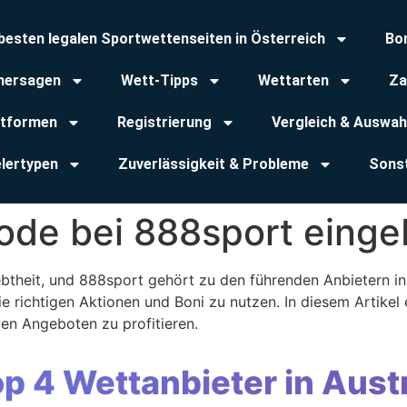
 besten legalen Sportwettenseiten in Österreich
Bo
hersagen
Wett-Tipps
Wettarten
Za
ttformen
Registrierung
Vergleich & Auswah
elertypen
Zuverlässigkeit & Probleme
Sons
de bei 888sport eing
btheit, und 888sport gehört zu den führenden Anbietern i
ie richtigen Aktionen und Boni zu nutzen. In diesem Artikel
en Angeboten zu profitieren.
p 4 Wettanbieter in Aust