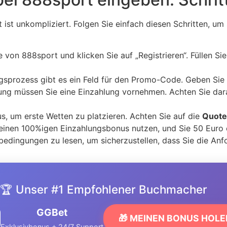
t unkompliziert. Folgen Sie einfach diesen Schritten, um s
von 888sport und klicken Sie auf „Registrieren“. Füllen Si
gsprozess gibt es ein Feld für den Promo-Code. Geben Sie h
ung müssen Sie eine Einzahlung vornehmen. Achten Sie dar
, um erste Wetten zu platzieren. Achten Sie auf die
Quote
einen 100%igen Einzahlungsbonus nutzen, und Sie 50 Euro e
edingungen zu lesen, um sicherzustellen, dass Sie die Anfo
🏆 Unser #1 Empfohlener Buchmacher
GGBet
🎁 MEINEN BONUS HOLE
Exklusivbonus + 24/7 Support