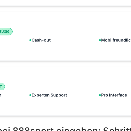
ÜGIG
Cash-out
Mobilfreundli
T
n
Experten Support
Pro Interface
i 888sport eingeben: Schritt