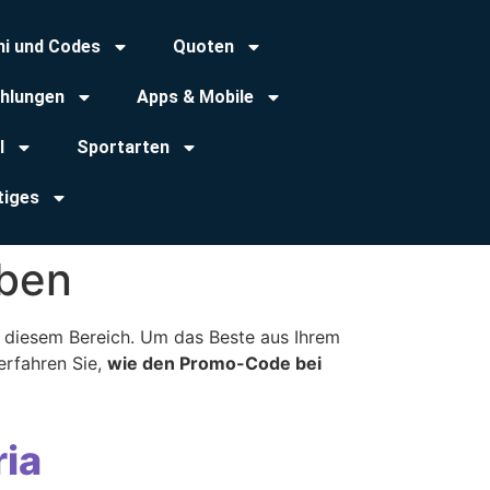
ni und Codes
Quoten
hlungen
Apps & Mobile
l
Sportarten
tiges
eben
n diesem Bereich. Um das Beste aus Ihrem
 erfahren Sie,
wie den Promo-Code bei
ria