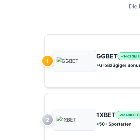
Die
GGBET
NR.1 SEIT
1
Großzügiger Bonu
1XBET
MARKTFÜ
2
50+ Sportarten