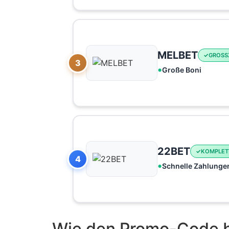
MELBET
GROSSZ
3
Große Boni
22BET
KOMPLET
4
Schnelle Zahlunge
Wie den Promo-Code be