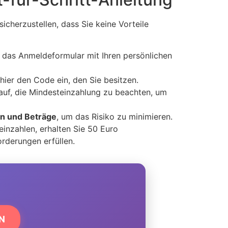
icherzustellen, dass Sie keine Vorteile
e das Anmeldeformular mit Ihren persönlichen
ier den Code ein, den Sie besitzen.
auf, die Mindesteinzahlung zu beachten, um
n und Beträge
, um das Risiko zu minimieren.
inzahlen, erhalten Sie 50 Euro
rderungen erfüllen.
N