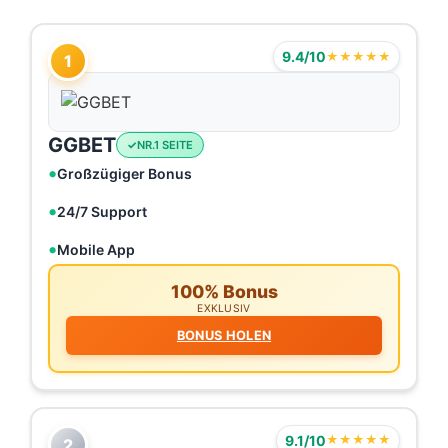
9.4/10
★★★★★
1
GGBET
NR.1 SEITE
Großzügiger Bonus
24/7 Support
Mobile App
100% Bonus
EXKLUSIV
BONUS HOLEN
9.1/10
★★★★★
2