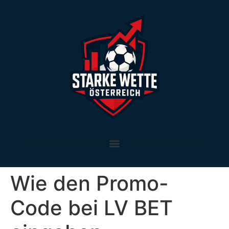
Wie den Promo-
Code bei LV BET