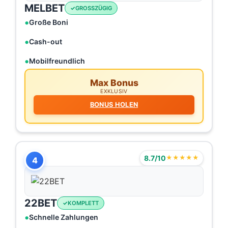
MELBET
GROSSZÜGIG
Große Boni
Cash-out
Mobilfreundlich
Max Bonus
EXKLUSIV
BONUS HOLEN
8.7/10
★★★★★
4
22BET
KOMPLETT
Schnelle Zahlungen