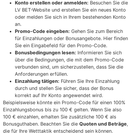
Konto erstellen oder anmelden:
Besuchen Sie die
LV BET-Website und erstellen Sie ein neues Konto
oder melden Sie sich in Ihrem bestehenden Konto
an.
Promo-Code eingeben:
Gehen Sie zum Bereich
für Einzahlungen oder Bonusangebote. Hier finden
Sie ein Eingabefeld für den Promo-Code.
Bonusbedingungen lesen:
Informieren Sie sich
über die Bedingungen, die mit dem Promo-Code
verbunden sind, um sicherzustellen, dass Sie die
Anforderungen erfüllen.
Einzahlung tätigen:
Führen Sie Ihre Einzahlung
durch und stellen Sie sicher, dass der Bonus
korrekt auf Ihr Konto angewendet wird.
Beispielsweise könnte ein Promo-Code für einen 100%
Einzahlungsbonus bis zu 100 € gelten. Wenn Sie also
100 € einzahlen, erhalten Sie zusätzliche 100 € als
Bonusguthaben. Beachten Sie die
Quoten und Beträge
,
die für Ihre Wetttaktik entscheidend sein können.