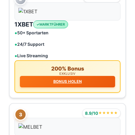
1XBET
MARKTFÜHRER
50+ Sportarten
24/7 Support
Live Streaming
200% Bonus
EXKLUSIV
BONUS HOLEN
8.9/10
★★★★★
3