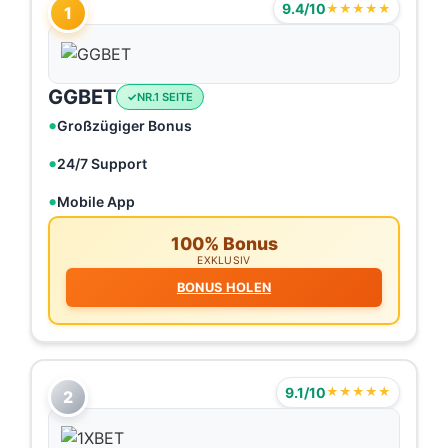
9.4/10
★★★★★
1
GGBET
NR.1 SEITE
Großzügiger Bonus
24/7 Support
Mobile App
100% Bonus
EXKLUSIV
BONUS HOLEN
9.1/10
★★★★★
2