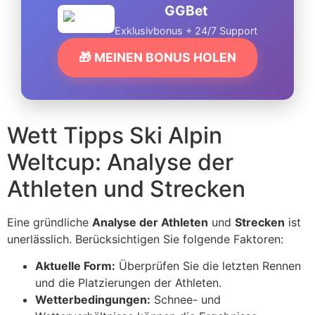
GGBet
Exklusivbonus + 24/7 Support
🎁 MEINEN BONUS HOLEN
Wett Tipps Ski Alpin
Weltcup: Analyse der
Athleten und Strecken
Eine gründliche
Analyse der Athleten
und
Strecken
ist
unerlässlich. Berücksichtigen Sie folgende Faktoren:
Aktuelle Form:
Überprüfen Sie die letzten Rennen
und die Platzierungen der Athleten.
Wetterbedingungen:
Schnee- und