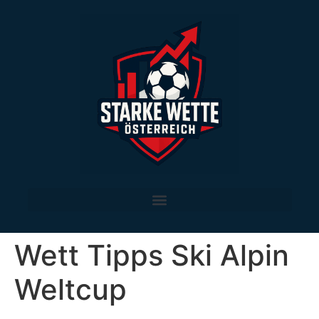
Wett Tipps Ski Alpin
Weltcup