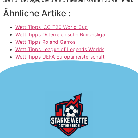
Sie nur Beträge, die Sie sich leisten können zu verlieren.
Ähnliche Artikel:
Wett Tipps ICC T20 World Cup
Wett Tipps Österreichische Bundesliga
Wett Tipps Roland Garros
Wett Tipps League of Legends Worlds
Wett Tipps UEFA Europameisterschaft