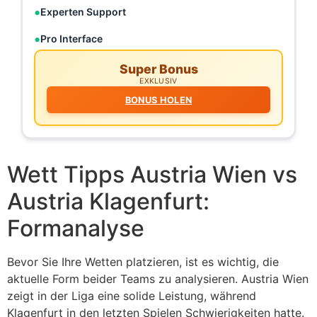
Experten Support
Pro Interface
Super Bonus
EXKLUSIV
BONUS HOLEN
Wett Tipps Austria Wien vs
Austria Klagenfurt:
Formanalyse
Bevor Sie Ihre Wetten platzieren, ist es wichtig, die
aktuelle Form beider Teams zu analysieren. Austria Wien
zeigt in der Liga eine solide Leistung, während
Klagenfurt in den letzten Spielen Schwierigkeiten hatte.