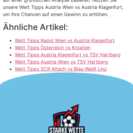
auf einer gründlichen Analyse basieren. Nutzen Sie
unsere Wett Tipps Austria Wien vs Austria Klagenfurt,
um Ihre Chancen auf einen Gewinn zu erhöhen.
Ähnliche Artikel:
Wett Tipps Rapid Wien vs Austria Klagenfurt
Wett Tipps Österreich vs Kroatien
Wett Tipps Austria Klagenfurt vs TSV Hartberg
Wett Tipps Austria Wien vs TSV Hartberg
Wett Tipps SCR Altach vs Blau-Weiß Linz