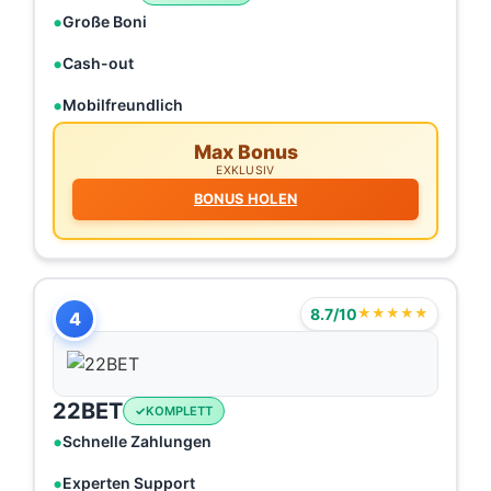
Große Boni
Cash-out
Mobilfreundlich
Max Bonus
EXKLUSIV
BONUS HOLEN
8.7/10
★★★★★
4
22BET
KOMPLETT
Schnelle Zahlungen
Experten Support