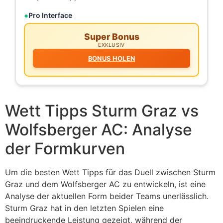
Pro Interface
Super Bonus
EXKLUSIV
BONUS HOLEN
Wett Tipps Sturm Graz vs
Wolfsberger AC: Analyse
der Formkurven
Um die besten Wett Tipps für das Duell zwischen Sturm
Graz und dem Wolfsberger AC zu entwickeln, ist eine
Analyse der aktuellen Form beider Teams unerlässlich.
Sturm Graz hat in den letzten Spielen eine
beeindruckende Leistung gezeigt, während der