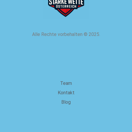
Alle Rechte vorbehalten
©
2025.
über uns
Team
Kontakt
Blog