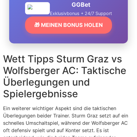
GGBet
Exklusivbonus + 24/7 Support
🎁 MEINEN BONUS HOLEN
Wett Tipps Sturm Graz vs
Wolfsberger AC: Taktische
Überlegungen und
Spielergebnisse
Ein weiterer wichtiger Aspekt sind die taktischen
Überlegungen beider Trainer. Sturm Graz setzt auf ein
schnelles Umschaltspiel, während der Wolfsberger AC
oft defensiv spielt und auf Konter setzt. Es ist