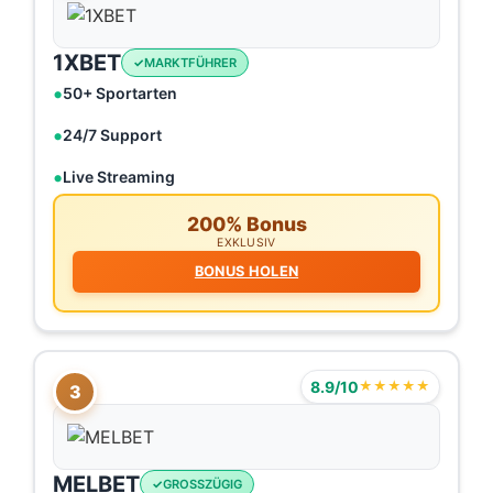
1XBET
MARKTFÜHRER
50+ Sportarten
24/7 Support
Live Streaming
200% Bonus
EXKLUSIV
BONUS HOLEN
8.9/10
★★★★★
3
MELBET
GROSSZÜGIG