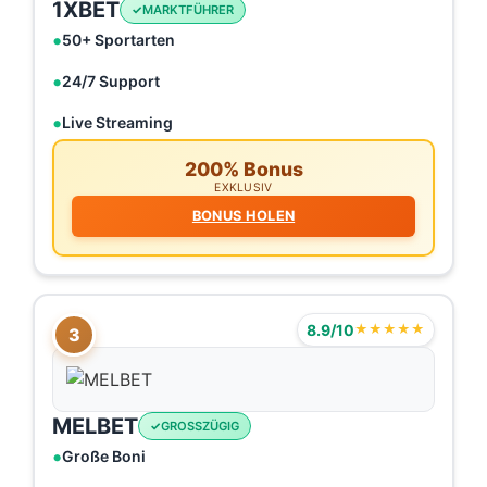
1XBET
MARKTFÜHRER
50+ Sportarten
24/7 Support
Live Streaming
200% Bonus
EXKLUSIV
BONUS HOLEN
8.9/10
★★★★★
3
MELBET
GROSSZÜGIG
Große Boni