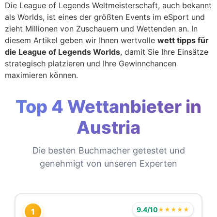
Die League of Legends Weltmeisterschaft, auch bekannt
als Worlds, ist eines der größten Events im eSport und
zieht Millionen von Zuschauern und Wettenden an. In
diesem Artikel geben wir Ihnen wertvolle
wett tipps für
die League of Legends Worlds
, damit Sie Ihre Einsätze
strategisch platzieren und Ihre Gewinnchancen
maximieren können.
Top 4 Wettanbieter in
Austria
Die besten Buchmacher getestet und
genehmigt von unseren Experten
9.4/10
★★★★★
1