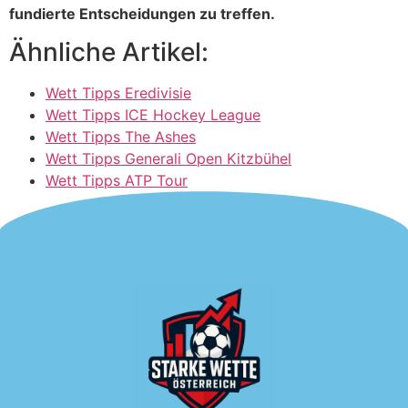
fundierte Entscheidungen zu treffen.
Ähnliche Artikel:
Wett Tipps Eredivisie
Wett Tipps ICE Hockey League
Wett Tipps The Ashes
Wett Tipps Generali Open Kitzbühel
Wett Tipps ATP Tour