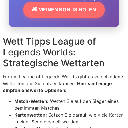
🎁 MEINEN BONUS HOLEN
Wett Tipps League of
Legends Worlds:
Strategische Wettarten
Für die League of Legends Worlds gibt es verschiedene
Wettarten, die Sie nutzen können.
Hier sind einige
empfehlenswerte Optionen:
Match-Wetten:
Wetten Sie auf den Sieger eines
bestimmten Matches.
Kartenwetten:
Setzen Sie darauf, wie viele Karten
in einer Serie gespielt werden.