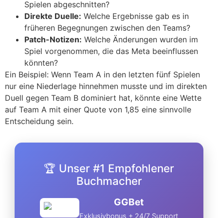
Spielen abgeschnitten?
Direkte Duelle:
Welche Ergebnisse gab es in
früheren Begegnungen zwischen den Teams?
Patch-Notizen:
Welche Änderungen wurden im
Spiel vorgenommen, die das Meta beeinflussen
könnten?
Ein Beispiel: Wenn Team A in den letzten fünf Spielen
nur eine Niederlage hinnehmen musste und im direkten
Duell gegen Team B dominiert hat, könnte eine Wette
auf Team A mit einer Quote von 1,85 eine sinnvolle
Entscheidung sein.
🏆 Unser #1 Empfohlener
Buchmacher
GGBet
Exklusivbonus + 24/7 Support