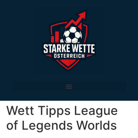
Wett Tipps League
of Legends Worlds