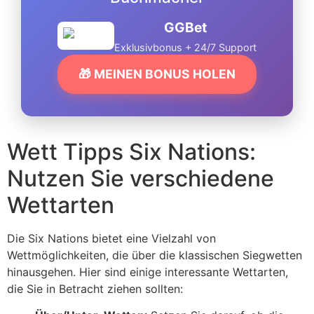
GGBet
Exklusivbonus + 24/7 Support
🎁 MEINEN BONUS HOLEN
Wett Tipps Six Nations:
Nutzen Sie verschiedene
Wettarten
Die Six Nations bietet eine Vielzahl von
Wettmöglichkeiten, die über die klassischen Siegwetten
hinausgehen. Hier sind einige interessante Wettarten,
die Sie in Betracht ziehen sollten: