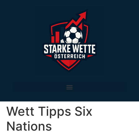
Wett Tipps Six
Nations