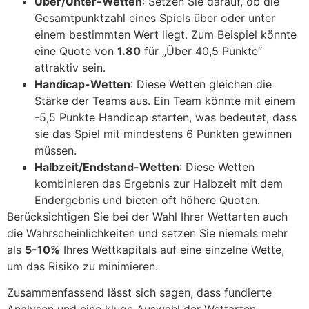
Über/Unter-Wetten
: Setzen Sie darauf, ob die
Gesamtpunktzahl eines Spiels über oder unter
einem bestimmten Wert liegt. Zum Beispiel könnte
eine Quote von
1.80
für „Über 40,5 Punkte“
attraktiv sein.
Handicap-Wetten
: Diese Wetten gleichen die
Stärke der Teams aus. Ein Team könnte mit einem
-5,5 Punkte Handicap starten, was bedeutet, dass
sie das Spiel mit mindestens 6 Punkten gewinnen
müssen.
Halbzeit/Endstand-Wetten
: Diese Wetten
kombinieren das Ergebnis zur Halbzeit mit dem
Endergebnis und bieten oft höhere Quoten.
Berücksichtigen Sie bei der Wahl Ihrer Wettarten auch
die Wahrscheinlichkeiten und setzen Sie niemals mehr
als
5-10%
Ihres Wettkapitals auf eine einzelne Wette,
um das Risiko zu minimieren.
Zusammenfassend lässt sich sagen, dass fundierte