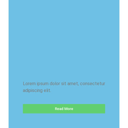
Who is Betcourse for
Soccer
bettors
Lorem ipsum dolor sit amet, consectetur
adipiscing elit.
Read More