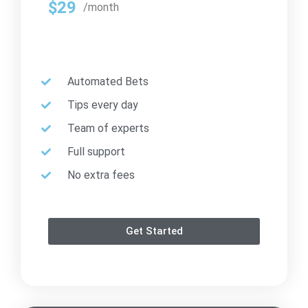
$29
/month
Automated Bets
Tips every day
Team of experts
Full support
No extra fees
Get Started