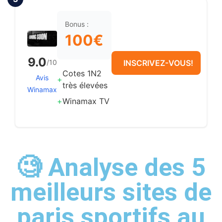
Bonus :
100€
9.0
INSCRIVEZ-VOUS!
/10
Cotes 1N2
Avis
+
très élevées
Winamax
+
Winamax TV
🧐 Analyse des 5
meilleurs sites de
paris sportifs au