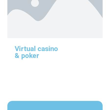
Virtual casino
& poker