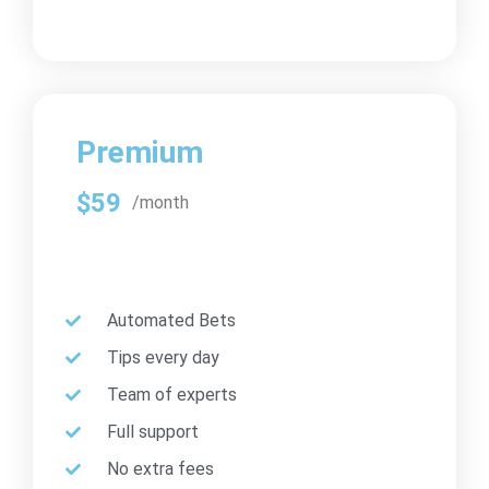
Premium
$59
/month
Automated Bets
Tips every day
Team of experts
Full support
No extra fees