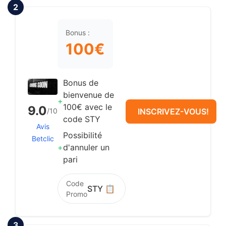
2
Bonus :
100€
Bonus de
bienvenue de
+
100€ avec le
9.0
INSCRIVEZ-VOUS!
/10
code STY
Avis
Possibilité
Betclic
+
d'annuler un
pari
Code
STY
📋
Promo
3