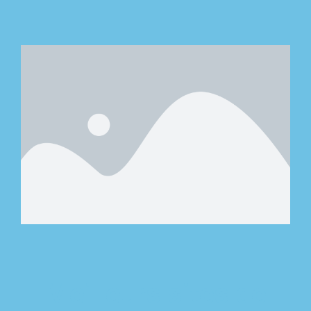
Meilleurs sites de