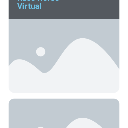
Virtual