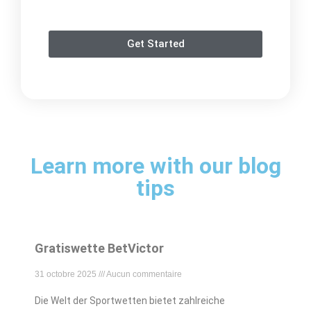
Get Started
Learn more with our blog
tips
Gratiswette BetVictor
31 octobre 2025
Aucun commentaire
Die Welt der Sportwetten bietet zahlreiche