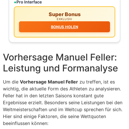
Pro Interface
Super Bonus
EXKLUSIV
BONUS HOLEN
Vorhersage Manuel Feller:
Leistung und Formanalyse
Um die
Vorhersage Manuel Feller
zu treffen, ist es
wichtig, die aktuelle Form des Athleten zu analysieren.
Feller hat in den letzten Saisons konstant gute
Ergebnisse erzielt. Besonders seine Leistungen bei den
Weltmeisterschaften und im Weltcup sprechen für sich.
Hier sind einige Faktoren, die seine Wettquoten
beeinflussen können: