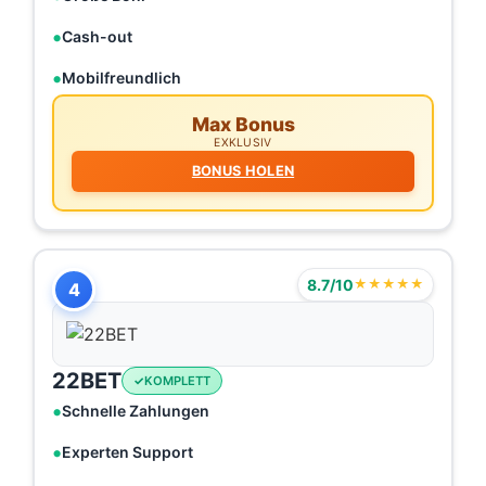
Cash-out
Mobilfreundlich
Max Bonus
EXKLUSIV
BONUS HOLEN
8.7/10
★★★★★
4
22BET
KOMPLETT
Schnelle Zahlungen
Experten Support