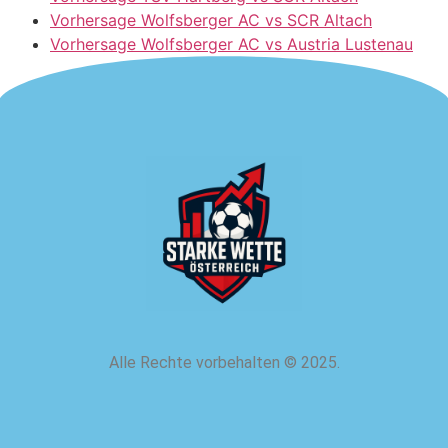
Vorhersage Wolfsberger AC vs SCR Altach
Vorhersage Wolfsberger AC vs Austria Lustenau
Alle Rechte vorbehalten
©
2025.