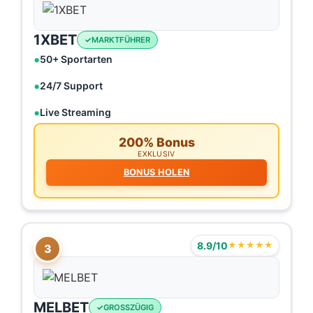
1XBET
MARKTFÜHRER
50+ Sportarten
24/7 Support
Live Streaming
200% Bonus
EXKLUSIV
BONUS HOLEN
8.9/10
★★★★★
3
MELBET
GROSSZÜGIG