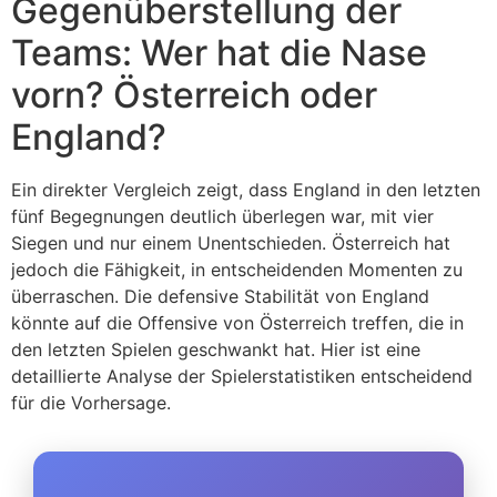
Gegenüberstellung der
Teams: Wer hat die Nase
vorn? Österreich oder
England?
Ein direkter Vergleich zeigt, dass England in den letzten
fünf Begegnungen deutlich überlegen war, mit vier
Siegen und nur einem Unentschieden. Österreich hat
jedoch die Fähigkeit, in entscheidenden Momenten zu
überraschen. Die defensive Stabilität von England
könnte auf die Offensive von Österreich treffen, die in
den letzten Spielen geschwankt hat. Hier ist eine
detaillierte Analyse der Spielerstatistiken entscheidend
für die Vorhersage.