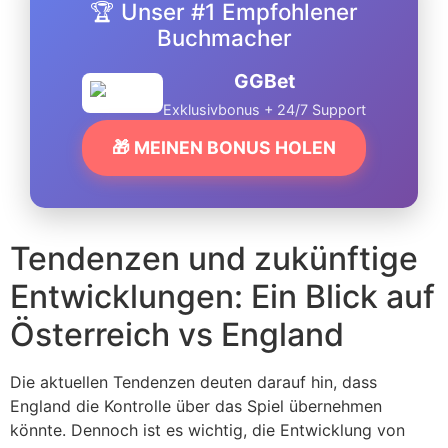
🏆 Unser #1 Empfohlener
Buchmacher
GGBet
Exklusivbonus + 24/7 Support
🎁 MEINEN BONUS HOLEN
Tendenzen und zukünftige
Entwicklungen: Ein Blick auf
Österreich vs England
Die aktuellen Tendenzen deuten darauf hin, dass
England die Kontrolle über das Spiel übernehmen
könnte. Dennoch ist es wichtig, die Entwicklung von