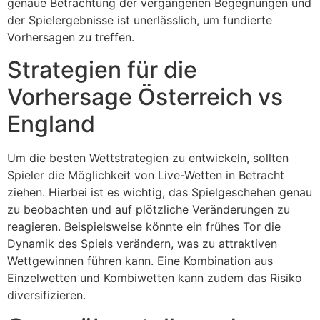
genaue Betrachtung der vergangenen Begegnungen und
der Spielergebnisse ist unerlässlich, um fundierte
Vorhersagen zu treffen.
Strategien für die
Vorhersage Österreich vs
England
Um die besten Wettstrategien zu entwickeln, sollten
Spieler die Möglichkeit von Live-Wetten in Betracht
ziehen. Hierbei ist es wichtig, das Spielgeschehen genau
zu beobachten und auf plötzliche Veränderungen zu
reagieren. Beispielsweise könnte ein frühes Tor die
Dynamik des Spiels verändern, was zu attraktiven
Wettgewinnen führen kann. Eine Kombination aus
Einzelwetten und Kombiwetten kann zudem das Risiko
diversifizieren.