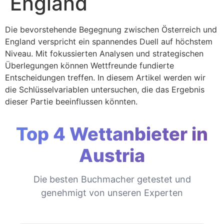
England
Die bevorstehende Begegnung zwischen Österreich und
England verspricht ein spannendes Duell auf höchstem
Niveau. Mit fokussierten Analysen und strategischen
Überlegungen können Wettfreunde fundierte
Entscheidungen treffen. In diesem Artikel werden wir
die Schlüsselvariablen untersuchen, die das Ergebnis
dieser Partie beeinflussen könnten.
Top 4 Wettanbieter in
Austria
Die besten Buchmacher getestet und
genehmigt von unseren Experten