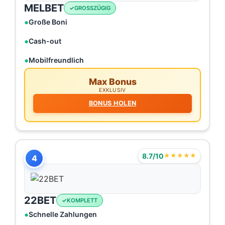
MELBET
GROSSZÜGIG
Große Boni
Cash-out
Mobilfreundlich
Max Bonus
EXKLUSIV
BONUS HOLEN
8.7/10
★★★★★
4
22BET
KOMPLETT
Schnelle Zahlungen