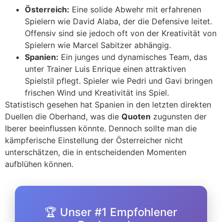
Österreich:
Eine solide Abwehr mit erfahrenen
Spielern wie David Alaba, der die Defensive leitet.
Offensiv sind sie jedoch oft von der Kreativität von
Spielern wie Marcel Sabitzer abhängig.
Spanien:
Ein junges und dynamisches Team, das
unter Trainer Luis Enrique einen attraktiven
Spielstil pflegt. Spieler wie Pedri und Gavi bringen
frischen Wind und Kreativität ins Spiel.
Statistisch gesehen hat Spanien in den letzten direkten
Duellen die Oberhand, was die
Quoten
zugunsten der
Iberer beeinflussen könnte. Dennoch sollte man die
kämpferische Einstellung der Österreicher nicht
unterschätzen, die in entscheidenden Momenten
aufblühen können.
🏆 Unser #1 Empfohlener