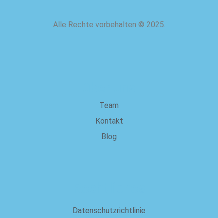
Alle Rechte vorbehalten
©
2025.
über uns
Team
Kontakt
Blog
Rechtliches
Datenschutzrichtlinie