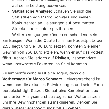
auf seine Leistung auswirken.
Statistische Analyse:
Schauen Sie sich die
Statistiken von Marco Schwarz und seinen
Konkurrenten an. Leistungen auf bestimmten
Strecken oder unter spezifischen
Wetterbedingungen können entscheidend sein.
Ein Beispiel: Wenn die Quote für einen Podestplatz bei
2,50 liegt und Sie 100 Euro setzen, könnten Sie einen
Gewinn von 250 Euro erzielen, wenn er auf das Podest
fährt. Achten Sie jedoch auf
Risiken
, insbesondere
wenn unerwartete Faktoren ins Spiel kommen.
Zusammenfassend lässt sich sagen, dass die
Vorhersage für Marco Schwarz
vielversprechend ist,
wenn man die aktuellen Entwicklungen und seine Form
berücksichtigt. Setzen Sie auf eine Kombination aus
fundierten Analysen und strategischen Wettansätzen,
um Ihre Gewinnchancen zu maximieren. Denken Sie
daran, stets verantwortungsvoll zu wetten.