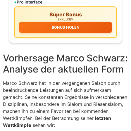
Pro Interface
Super Bonus
EXKLUSIV
BONUS HOLEN
Vorhersage Marco Schwarz:
Analyse der aktuellen Form
Marco Schwarz hat in der vergangenen Saison durch
beeindruckende Leistungen auf sich aufmerksam
gemacht. Seine konstanten Ergebnisse in verschiedenen
Disziplinen, insbesondere im Slalom und Riesenslalom,
machen ihn zu einem Favoriten bei kommenden
Wettkämpfen. Bei der Betrachtung seiner
letzten
Wettkämpfe
sehen wir: