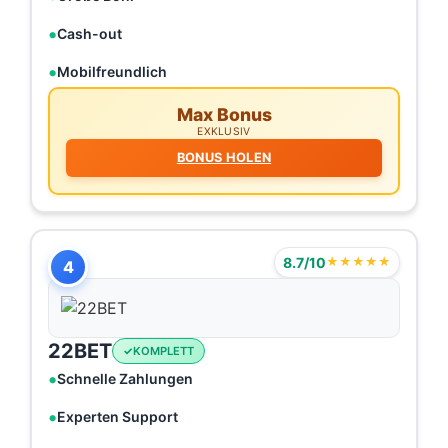
Cash-out
Mobilfreundlich
Max Bonus
EXKLUSIV
BONUS HOLEN
8.7/10
★★★★★
4
22BET
KOMPLETT
Schnelle Zahlungen
Experten Support