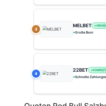
MELBET
GROSSZ
3
Große Boni
22BET
KOMPLET
4
Schnelle Zahlunge
Quoten Red Bull Salzb