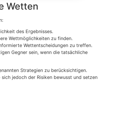
he Wetten
n:
ichkeit des Ergebnisses.
ere Wettmöglichkeiten zu finden.
nformierte Wettentscheidungen zu treffen.
igen Gegner sein, wenn die tatsächliche
nannten Strategien zu berücksichtigen.
e sich jedoch der Risiken bewusst und setzen