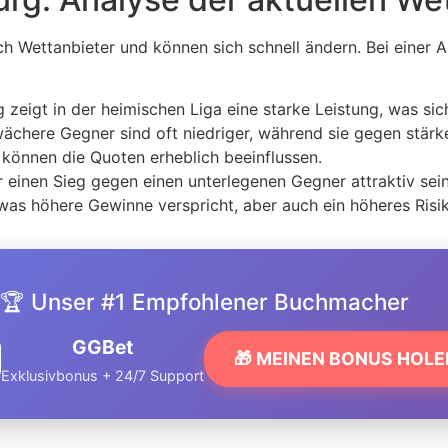
ch Wettanbieter und können sich schnell ändern. Bei einer A
 zeigt in der heimischen Liga eine starke Leistung, was sic
chere Gegner sind oft niedriger, während sie gegen stärk
d, können die Quoten erheblich beeinflussen.
r einen Sieg gegen einen unterlegenen Gegner attraktiv sei
was höhere Gewinne verspricht, aber auch ein höheres Risik
🏆 Unser #1 Empfohlener Buchmacher
GGBet
🎁 MEINEN BONUS HOLE
Exklusivbonus + 24/7 Support