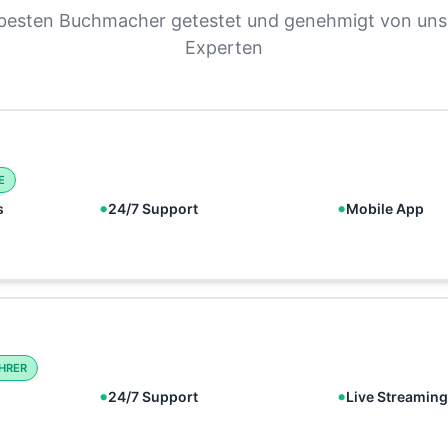
 besten Buchmacher getestet und genehmigt von uns
Experten
E
s
24/7 Support
Mobile App
HRER
24/7 Support
Live Streamin