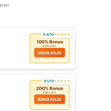
eren
9.4/10
★★★★★
100% Bonus
EXKLUSIV
BONUS HOLEN
9.1/10
★★★★★
200% Bonus
EXKLUSIV
g
BONUS HOLEN