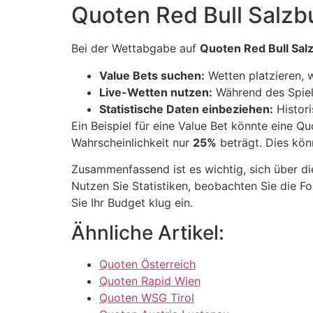
Quoten Red Bull Salzbu
Bei der Wettabgabe auf
Quoten Red Bull Sal
Value Bets suchen:
Wetten platzieren, w
Live-Wetten nutzen:
Während des Spiels
Statistische Daten einbeziehen:
Histori
Ein Beispiel für eine Value Bet könnte eine Q
Wahrscheinlichkeit nur
25%
beträgt. Dies könn
Zusammenfassend ist es wichtig, sich über d
Nutzen Sie Statistiken, beobachten Sie die F
Sie Ihr Budget klug ein.
Ähnliche Artikel:
Quoten Österreich
Quoten Rapid Wien
Quoten WSG Tirol